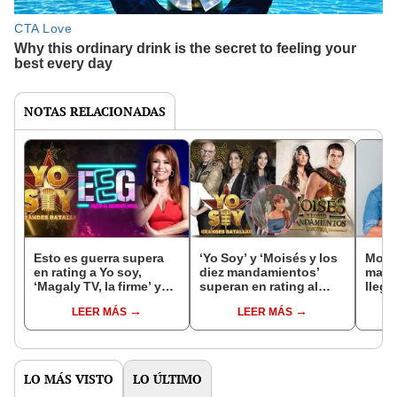
NOTAS RELACIONADAS
Esto es guerra supera
‘Yo Soy’ y ‘Moisés y los
Moisé
en rating a Yo soy,
diez mandamientos’
mand
‘Magaly TV, la firme’ y
superan en rating al
llega
Moisés
programa de Magaly
LEER MÁS
LEER MÁS
Medina
LO MÁS VISTO
LO ÚLTIMO