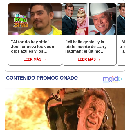
"Al fondo hay sitio":
“Mi bella genio” y la
“Mi b
Joel renueva look con
triste muerte de Larry
trist
ojos azules y los
Hagman: el último
Hagma
Gonzales quedaron en
deseo del mayor Nelson
dese
LEER MÁS
LEER MÁS
shock