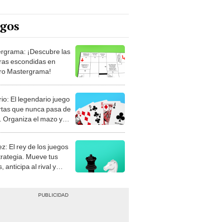
egos
rgrama: ¡Descubre las
ras escondidas en
ro Mastergrama!
rio: El legendario juego
rtas que nunca pasa de
 Organiza el mazo y
stra tu habilidad.
z: El rey de los juegos
trategia. Mueve tus
, anticipa al rival y
gue el jaque mate.