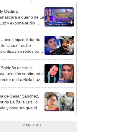
ly Medina
mascara a dueño de La
1
 Luz y expone audio
 le reclama a Naldy
ña por videos con César
 Junior, hijo del dueño
hez
 Bella Luz, recibe
2
s críticas en redes por
de Naldy Saldaña:
ador”
 Saldaña aclara si
vo relación sentimental
3
irector de La Bella Luz
denunciarlo por
ientos: “Me parece muy
a de César Sánchez,
or de La Bella Luz, lo
4
nde y asegura que él
só relación clandestina
aldy Saldaña: "Hace
ños"