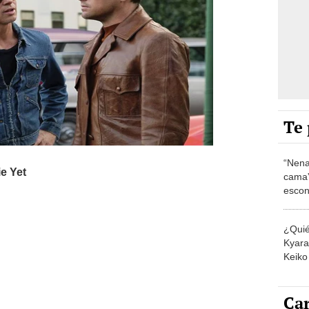
Te 
“Nena
cama”
escon
los E
¿Quié
Kyara 
Keiko 
contra
Car