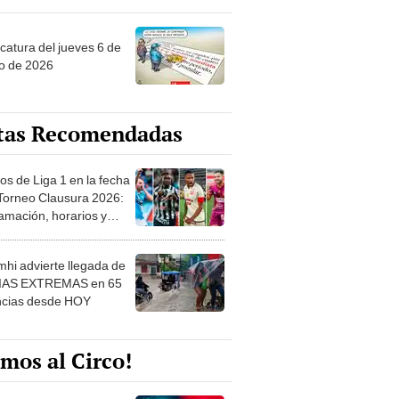
ncatura del jueves 6 de
o de 2026
tas Recomendadas
os de Liga 1 en la fecha
 Torneo Clausura 2026:
amación, horarios y
 ver
hi advierte llegada de
IAS EXTREMAS en 65
ncias desde HOY
mos al Circo!