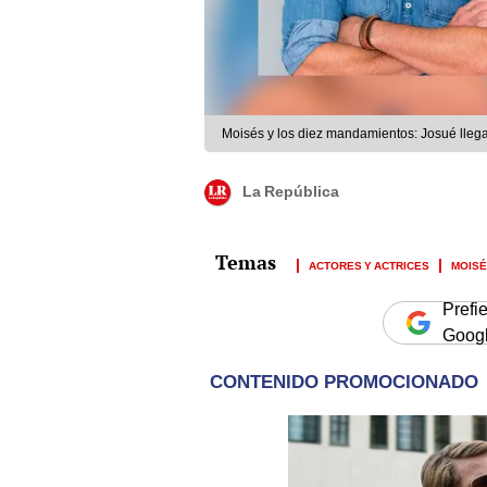
Moisés y los diez mandamientos: Josué lleg
La República
ACTORES Y ACTRICES
MOISÉ
Prefi
Goog