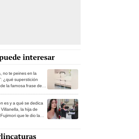
puede interesar
, no te peines en la
: ¿qué superstición
de la famosa frase de
nanitos Verdes?
n es y a qué se dedica
Villanella, la hija de
Fujimori que le dio la
 a nivel nacional?
lincaturas