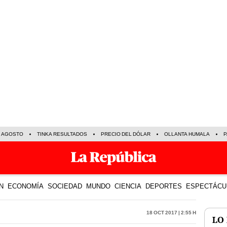
E AGOSTO
TINKA RESULTADOS
PRECIO DEL DÓLAR
OLLANTA HUMALA
P
N
ECONOMÍA
SOCIEDAD
MUNDO
CIENCIA
DEPORTES
ESPECTÁCU
18 Oct 2017 | 2:55 h
LO