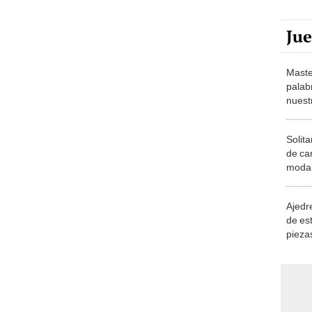
Ju
Maste
palab
nuest
Solita
de ca
moda.
demue
Ajedre
de es
piezas
consi