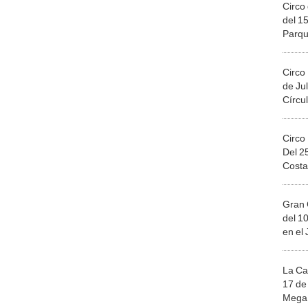
Circo 
del 15
Parqu
Migue
Circo
de Jul
Círcul
Circo
Del 2
Costa
Gran 
del 10
en el
La Ca
17 de 
Mega 