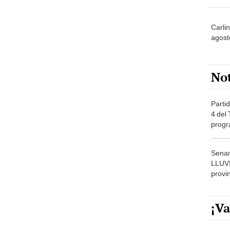
Carli
agost
No
Partid
4 del
progr
dónde
Senam
LLUV
provi
¡Va