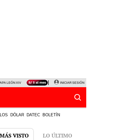
APA LEÓN XIV
NALDY SALDAÑA
INICIAR SESIÓN
LA BELLA LUZ
MAGALY MEDINA
HORÓS
LOS
DÓLAR
DATEC
BOLETÍN
 MÁS VISTO
LO ÚLTIMO