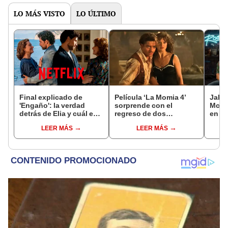
LO MÁS VISTO
LO ÚLTIMO
Final explicado de
Película ‘La Momia 4’
Jake 
'Engaño': la verdad
sorprende con el
McGr
detrás de Elia y cuál es
regreso de dos
en 'E
su futuro junto a
personajes clásicos
prese
LEER MÁS
LEER MÁS
Gabriella en la serie
junto a Brendan Fraser y
italiana
Rachel Weisz