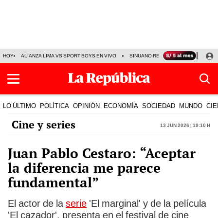
HOY
ALIANZA LIMA VS SPORT BOYS EN VIVO
SINUANO RESULTADOS HOY
JO
LO ÚLTIMO
POLÍTICA
OPINIÓN
ECONOMÍA
SOCIEDAD
MUNDO
CIE
Cine y series
13 Jun 2026 | 19:10 h
Juan Pablo Cestaro: “Aceptar
la diferencia me parece
fundamental”
El actor de la
serie
'El marginal' y de la película
'El cazador', presenta en el festival de cine