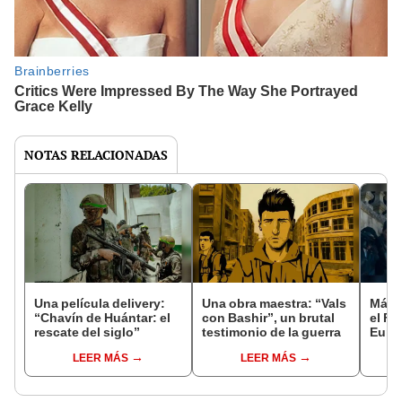
NOTAS RELACIONADAS
Una película delivery:
Una obra maestra: “Vals
Más d
“Chavín de Huántar: el
con Bashir”, un brutal
el Fe
rescate del siglo”
testimonio de la guerra
Euro
LEER MÁS
LEER MÁS