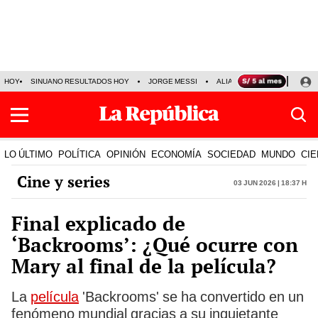
HOY
SINUANO RESULTADOS HOY
JORGE MESSI
ALIANZA LIMA VS SPORT BO
LO ÚLTIMO
POLÍTICA
OPINIÓN
ECONOMÍA
SOCIEDAD
MUNDO
CIE
Cine y series
03 Jun 2026 | 18:37 h
Final explicado de
‘Backrooms’: ¿Qué ocurre con
Mary al final de la película?
La
película
'Backrooms' se ha convertido en un
fenómeno mundial gracias a su inquietante