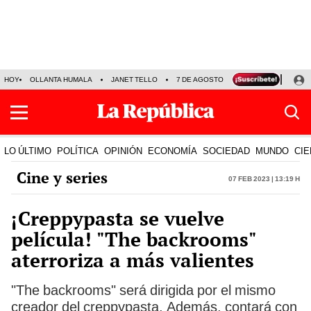
HOY
OLLANTA HUMALA
JANET TELLO
7 DE AGOSTO
TINKA RESULTADOS
LO ÚLTIMO
POLÍTICA
OPINIÓN
ECONOMÍA
SOCIEDAD
MUNDO
CIE
Cine y series
07 Feb 2023 | 13:19 h
¡Creppypasta se vuelve
película! "The backrooms"
aterroriza a más valientes
"The backrooms" será dirigida por el mismo
creador del creppypasta. Además, contará con