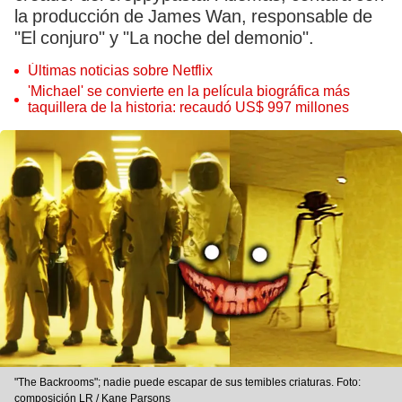
la producción de James Wan, responsable de
"El conjuro" y "La noche del demonio".
Últimas noticias sobre Netflix
'Michael' se convierte en la película biográfica más
taquillera de la historia: recaudó US$ 997 millones
"The Backrooms"; nadie puede escapar de sus temibles criaturas. Foto:
composición LR / Kane Parsons