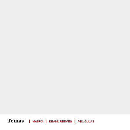
MATRIX
KEANU REEVES
PELICULAS