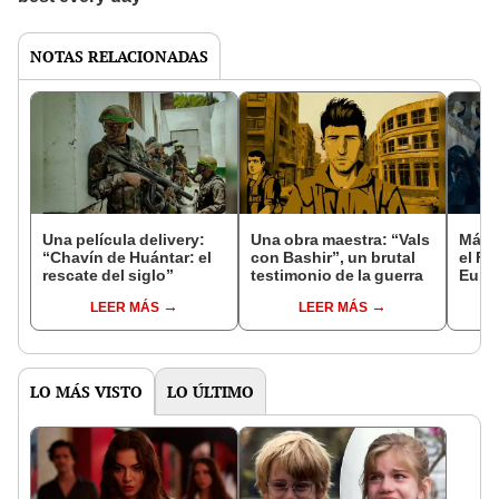
NOTAS RELACIONADAS
Una película delivery:
Una obra maestra: “Vals
Más d
“Chavín de Huántar: el
con Bashir”, un brutal
el Fe
rescate del siglo”
testimonio de la guerra
Euro
LEER MÁS
LEER MÁS
LO MÁS VISTO
LO ÚLTIMO