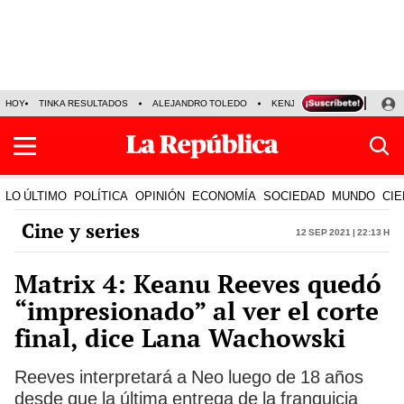
HOY
TINKA RESULTADOS
ALEJANDRO TOLEDO
KENJI FUJIMORI
PRECIO
LO ÚLTIMO
POLÍTICA
OPINIÓN
ECONOMÍA
SOCIEDAD
MUNDO
CIE
Cine y series
12 Sep 2021 | 22:13 h
Matrix 4: Keanu Reeves quedó
“impresionado” al ver el corte
final, dice Lana Wachowski
Reeves interpretará a Neo luego de 18 años
desde que la última entrega de la franquicia