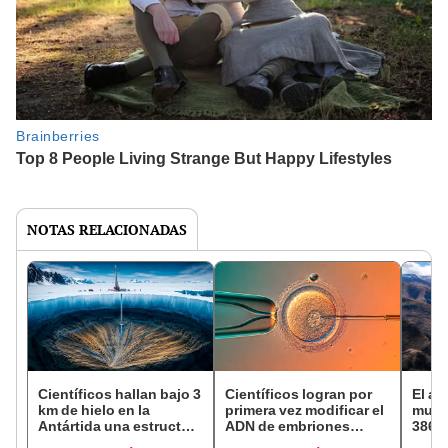
NOTAS RELACIONADAS
Científicos hallan bajo 3
Científicos logran por
El an
km de hielo en la
primera vez modificar el
mund
Antártida una estructura
ADN de embriones
386 k
en forma de abanico
humanos con gran
perde