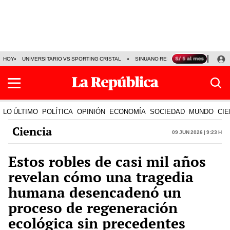
HOY
UNIVERSITARIO VS SPORTING CRISTAL
SINUANO RESULTADOS HOY
CA
LO ÚLTIMO
POLÍTICA
OPINIÓN
ECONOMÍA
SOCIEDAD
MUNDO
CIE
Ciencia
09 Jun 2026 | 9:23 h
Estos robles de casi mil años
revelan cómo una tragedia
humana desencadenó un
proceso de regeneración
ecológica sin precedentes