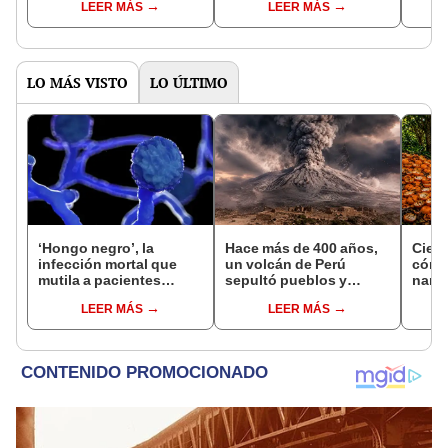
LEER MÁS
LEER MÁS
que explicaría la ruptura
exactitud y reactivan
sufri
de un supercontinente
nuevos debates
migra
LO MÁS VISTO
LO ÚLTIMO
‘Hongo negro’, la
Hace más de 400 años,
Cient
infección mortal que
un volcán de Perú
cómo
mutila a pacientes
sepultó pueblos y
nara
COVID-19 en India
provocó uno de los
dese
LEER MÁS
LEER MÁS
veranos más fríos de la
tran
historia: sigue bajo
ecos
monitoreo
Rica