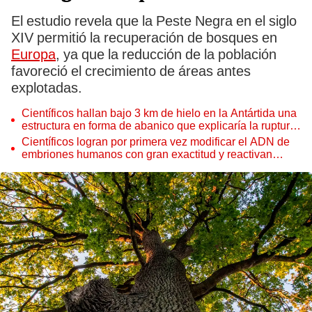
El estudio revela que la Peste Negra en el siglo
XIV permitió la recuperación de bosques en
Europa
, ya que la reducción de la población
favoreció el crecimiento de áreas antes
explotadas.
Científicos hallan bajo 3 km de hielo en la Antártida una
estructura en forma de abanico que explicaría la ruptura
de un supercontinente
Científicos logran por primera vez modificar el ADN de
embriones humanos con gran exactitud y reactivan
nuevos debates