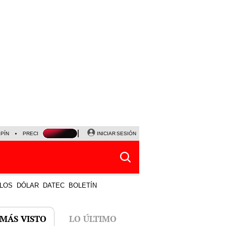
LPÍN
PRECIO DEL DÓLAR
CORTE DE LUZ
INICIAR SESIÓN
VIERNES 7 DE AGOSTO
ALBER
LOS
DÓLAR
DATEC
BOLETÍN
 MÁS VISTO
LO ÚLTIMO