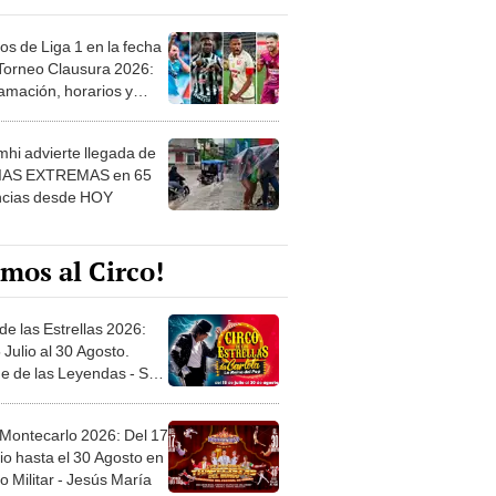
os de Liga 1 en la fecha
 Torneo Clausura 2026:
amación, horarios y
 ver
hi advierte llegada de
IAS EXTREMAS en 65
ncias desde HOY
mos al Circo!
de las Estrellas 2026:
 Julio al 30 Agosto.
e de las Leyendas - San
l
 Montecarlo 2026: Del 17
io hasta el 30 Agosto en
o Militar - Jesús María