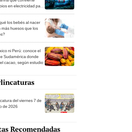
bios en electricidad para
orear océanos sin
ga
qué los bebés al nacer
n más huesos que los
os?
xico ni Perú: conoce el
de Sudamérica donde
 el cacao, según estudio
lincaturas
catura del viernes 7 de
o de 2026
tas Recomendadas