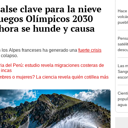
lse clave para la nieve
Hace 
 Juegos Olímpicos 2030
volcá
puebl
ahora se hunde y causa
veran
histo
Pensa
satéli
descu
n los Alpes franceses ha generado una
fuerte crisis
e colapso.
manch
Bolivi
ia del Perú: estudio revela migraciones costeras de
Las m
 incas
Sangr
res o mujeres? La ciencia revela quién cotillea más
escon
2 mil
antig
Cient
popul
agua 
ayuda
solo u