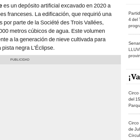
e
es un depósito artificial excavado en 2020 a
Partid
pes franceses. La edificación, que requirió una
4 del
s por parte de la Société des Trois Vallées,
progr
0.000 metros cúbicos de agua. Este volumen
dónde
nte a la generación de nieve cultivada para
Senam
 pista negra L’Éclipse.
LLUV
provi
¡Va
Circo 
del 15
Parqu
Migue
Circo
de Jul
Círcul