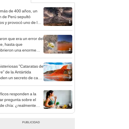
más de 400 años, un
n de Perú sepultó
1
os y provocó uno de los
os más fríos de la
ria: sigue bajo monitoreo
ron que era un error del
te, hasta que
2
brieron una enorme
a naranja sobre
a.
isteriosas "Cataratas de
e" de la Antártida
3
den un secreto de casi
lones de años: hallan
ua vida marina
íficos responden a la
ar pregunta sobre el
4
de chía: ¿realmente
 a bajar de peso o es
n mito viral?