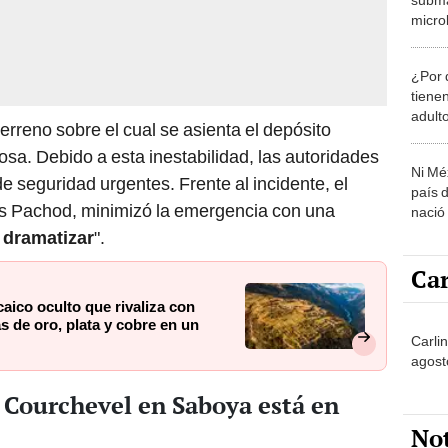
micro
monit
recar
¿Por 
tiene
adult
erreno sobre el cual se asienta el depósito
sa. Debido a esta inestabilidad, las autoridades
Ni Mé
e seguridad urgentes. Frente al incidente, el
país 
ves Pachod, minimizó la emergencia con una
nació
 dramatizar
".
Car
aico oculto que rivaliza con
 de oro, plata y cobre en un
Carlin
agost
 Courchevel en Saboya está en
No