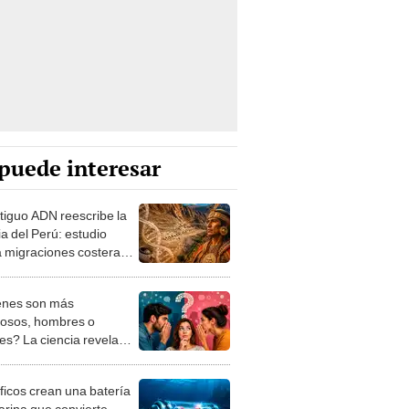
puede interesar
tiguo ADN reescribe la
ia del Perú: estudio
a migraciones costeras
s de 700 km siglos
de los incas
nes son más
osos, hombres o
es? La ciencia revela
cotillea más y por qué lo
mos
íficos crean una batería
rina que convierte