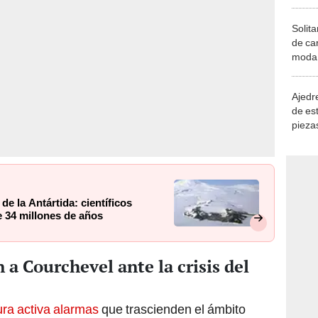
Solita
de ca
moda.
demue
Ajedre
de es
piezas
consi
 de la Antártida: científicos
 34 millones de años
a Courchevel ante la crisis del
ura activa alarmas
que trascienden el ámbito