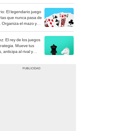
rio: El legendario juego
rtas que nunca pasa de
 Organiza el mazo y
stra tu habilidad.
z: El rey de los juegos
trategia. Mueve tus
, anticipa al rival y
gue el jaque mate.