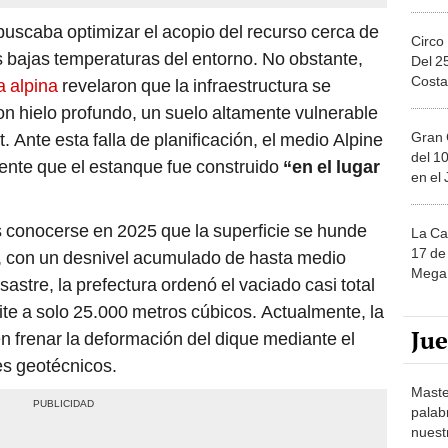
buscaba optimizar el acopio del recurso cerca de
Circo
s bajas temperaturas del entorno. No obstante,
Del 2
Costa
 alpina
revelaron que la infraestructura se
on hielo profundo, un suelo altamente vulnerable
Gran 
. Ante esta falla de planificación, el medio Alpine
del 10
nte que el estanque fue construido
“en el lugar
en el
as conocerse en 2025 que la superficie se hunde
La Ca
17 de 
, con un desnivel acumulado de hasta medio
Mega 
sastre, la prefectura ordenó el vaciado casi total
mite a solo 25.000 metros cúbicos. Actualmente, la
Ju
en frenar la deformación del dique mediante el
s geotécnicos.
Maste
palab
nuest