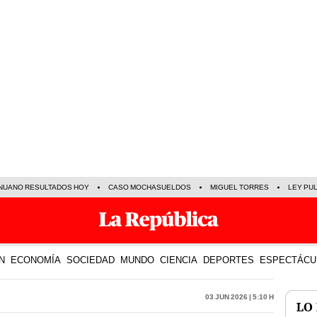
NUANO RESULTADOS HOY
CASO MOCHASUELDOS
MIGUEL TORRES
LEY PU
N
ECONOMÍA
SOCIEDAD
MUNDO
CIENCIA
DEPORTES
ESPECTÁCU
03 Jun 2026 | 5:10 h
LO