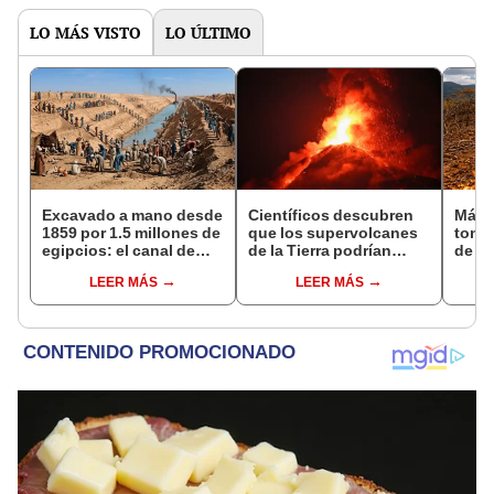
LO MÁS VISTO
LO ÚLTIMO
Excavado a mano desde
Científicos descubren
Más 
1859 por 1.5 millones de
que los supervolcanes
tone
egipcios: el canal de
de la Tierra podrían
de na
Suez fue vendido a los
volver a llenarse de
tran
LEER MÁS
LEER MÁS
británicos en 1875 para
magma tras permanecer
ecos
saldar la deuda
inactivos miles de años
Rica:
el te
cient