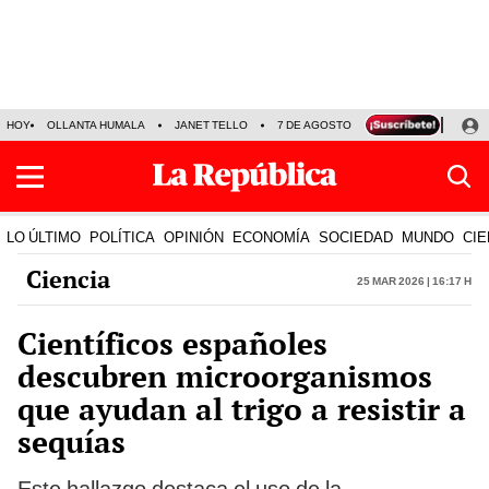
HOY
OLLANTA HUMALA
JANET TELLO
7 DE AGOSTO
TINKA RESULTADOS
LO ÚLTIMO
POLÍTICA
OPINIÓN
ECONOMÍA
SOCIEDAD
MUNDO
CIE
Ciencia
25 Mar 2026 | 16:17 h
Científicos españoles
descubren microorganismos
que ayudan al trigo a resistir a
sequías