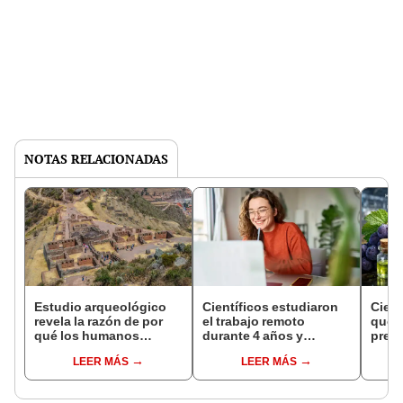
NOTAS RELACIONADAS
Estudio arqueológico
Científicos estudiaron
Cient
revela la razón de por
el trabajo remoto
que u
qué los humanos
durante 4 años y
prese
empezaron a construir
concluyen que trabajar
ayuda
LEER MÁS
LEER MÁS
casas de formas
desde casa nos hace
clave
cuadrada
más felices
bater