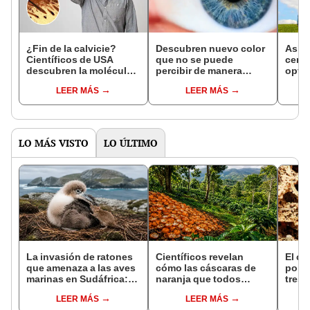
¿Fin de la calvicie?
Descubren nuevo color
Así s
Científicos de USA
que no se puede
cereb
descubren la molécula
percibir de manera
optim
que impulsa el
natural por el ojo
pesi
LEER MÁS
LEER MÁS
crecimiento del pelo
humano: solo 5
estud
personas lo han visto
Japó
LO MÁS VISTO
LO ÚLTIMO
La invasión de ratones
Científicos revelan
El cu
que amenaza a las aves
cómo las cáscaras de
pone
marinas en Sudáfrica:
naranja que todos
tres
científicos lanzarán una
desechaban
vivir
LEER MÁS
LEER MÁS
erradicación histórica
transformaron un
prese