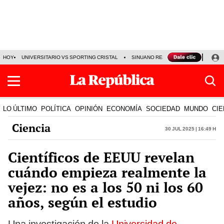
HOY
UNIVERSITARIO VS SPORTING CRISTAL
SINUANO RESULTADOS HOY
CA
LO ÚLTIMO
POLÍTICA
OPINIÓN
ECONOMÍA
SOCIEDAD
MUNDO
CIE
Ciencia
30 Jul 2025 | 16:49 h
Científicos de EEUU revelan
cuándo empieza realmente la
vejez: no es a los 50 ni los 60
años, según el estudio