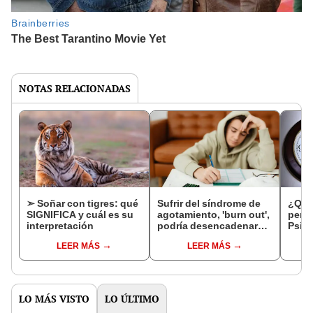
NOTAS RELACIONADAS
➣ Soñar con tigres: qué
Sufrir del síndrome de
¿Qué 
SIGNIFICA y cuál es su
agotamiento, 'burn out',
pers
interpretación
podría desencadenar
Psicó
adicción a sustancias o
rasg
LEER MÁS
LEER MÁS
videojuegos, según
quien
especialistas de la
tarde
salud mental
LO MÁS VISTO
LO ÚLTIMO