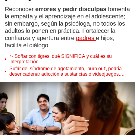
Reconocer
errores y pedir disculpas
fomenta
la empatía y el aprendizaje en el adolescente;
sin embargo, según la psicóloga, no todos los
adultos lo ponen en práctica. Fortalecer la
confianza y apertura entre
padres
e hijos,
facilita el diálogo.
➣ Soñar con tigres: qué SIGNIFICA y cuál es su
interpretación
Sufrir del síndrome de agotamiento, 'burn out', podría
desencadenar adicción a sustancias o videojuegos,
según especialistas de la salud mental