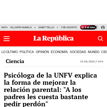
HOY
OLLANTA HUMALA
JANET TELLO
7 DE AGOSTO
TINKA RESULTADOS
LO ÚLTIMO
POLÍTICA
OPINIÓN
ECONOMÍA
SOCIEDAD
MUNDO
CIE
Ciencia
15 Jul 2025 | 7:33 h
Psicóloga de la UNFV explica
la forma de mejorar la
relación parental: "A los
padres les cuesta bastante
pedir perdón"