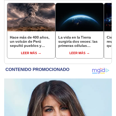
Hace más de 400 años,
La vida en la Tierra
Cient
un volcán de Perú
surgiría dos veces: las
reve
sepultó pueblos y
primeras células
que p
provocó uno de los
aprendieron a vivir
inter
LEER MÁS
LEER MÁS
veranos más fríos de la
solas en dos momentos
afect
historia: sigue bajo
distintos
Starl
monitoreo