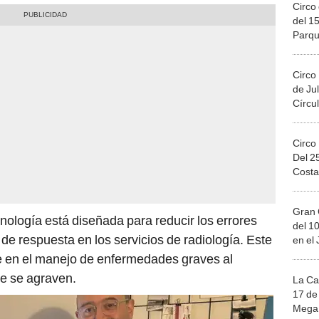
Circo 
del 15
Parqu
Migue
Circo
de Jul
Círcul
Circo
Del 2
Costa
Gran 
cnología está diseñada para reducir los errores
del 10
de respuesta en los servicios de radiología. Este
en el
 en el manejo de enfermedades graves al
ue se agraven.
La Ca
17 de 
Mega 