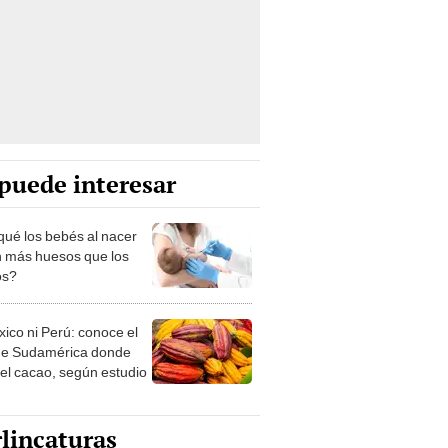
puede interesar
qué los bebés al nacer
n más huesos que los
os?
xico ni Perú: conoce el
de Sudamérica donde
 el cacao, según estudio
lincaturas