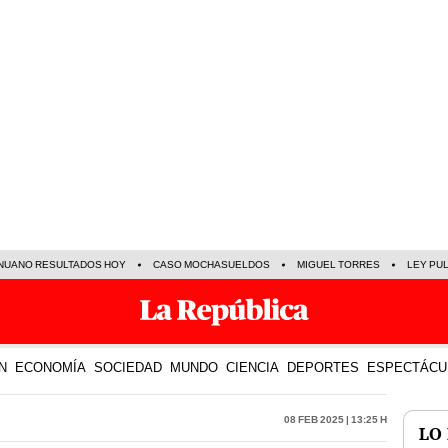
NUANO RESULTADOS HOY
CASO MOCHASUELDOS
MIGUEL TORRES
LEY PU
N
ECONOMÍA
SOCIEDAD
MUNDO
CIENCIA
DEPORTES
ESPECTÁCU
08 Feb 2025 | 13:25 h
LO