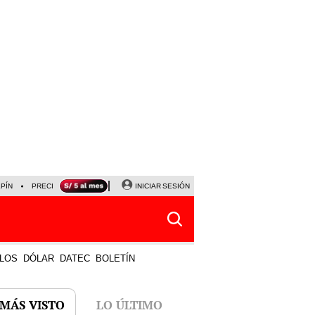
LPÍN
PRECIO DEL DÓLAR
CORTE DE LUZ
INICIAR SESIÓN
VIERNES 7 DE AGOSTO
ALBER
LOS
DÓLAR
DATEC
BOLETÍN
 MÁS VISTO
LO ÚLTIMO