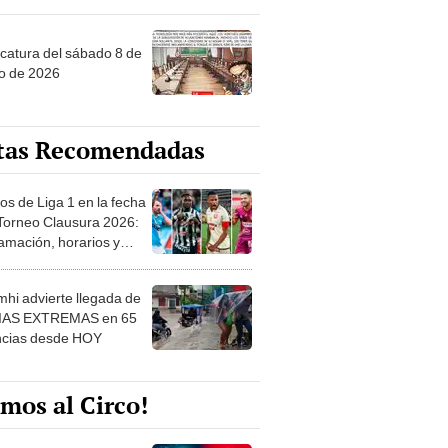
ncatura del sábado 8 de
o de 2026
tas Recomendadas
os de Liga 1 en la fecha
 Torneo Clausura 2026:
amación, horarios y
 ver
hi advierte llegada de
IAS EXTREMAS en 65
ncias desde HOY
mos al Circo!