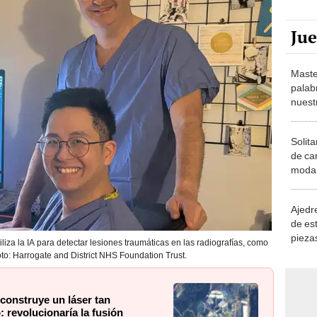
Ju
Maste
palab
nuest
Solita
de ca
moda.
demue
Ajedre
de es
piezas
liza la IA para detectar lesiones traumáticas en las radiografías, como
consi
oto: Harrogate and District NHS Foundation Trust.
construye un láser tan
 revolucionaría la fusión