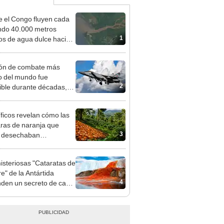
 el Congo fluyen cada
do 40.000 metros
1
os de agua dulce hacia
ántico: un estudio
a su destino final
ión de combate más
o del mundo fue
2
ible durante décadas,
la guerra moderna
nó exponiendo su mayor
íficos revelan cómo las
idad
ras de naranja que
3
s desechaban
formaron un ecosistema
sta Rica 16 años
isteriosas "Cataratas de
ués
e" de la Antártida
4
den un secreto de casi
lones de años: hallan
ua vida marina