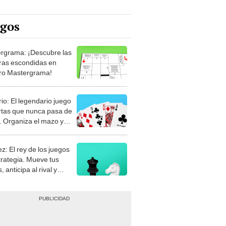
egos
rgrama: ¡Descubre las
ras escondidas en
ro Mastergrama!
rio: El legendario juego
rtas que nunca pasa de
 Organiza el mazo y
stra tu habilidad.
z: El rey de los juegos
trategia. Mueve tus
, anticipa al rival y
gue el jaque mate.