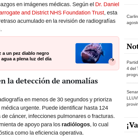
hallazgos en imágenes médicas. Según el
Dr. Daniel
Harrogate and District NHS Foundation Trust
, esta
Carli
retraso acumulado en la revisión de radiografías
agost
.
No
z a un pez diablo negro
 agua a plena luz del día
Partid
4 del
progr
n la detección de anomalías
dónde
Senam
LLUV
adiografía en menos de 30 segundos y prioriza
provi
 médica urgente. Puede identificar hasta 124
de cáncer, infecciones pulmonares o fracturas.
¡Va
mienta de apoyo para los
radiólogos
, lo cual
óstica como la eficiencia operativa.