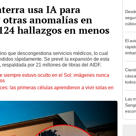
aterra usa IA para
Desde
y otras anomalías en
segun
cúbic
 124 hallazgos en menos
el Atl
analiz
El av
rápid
imbat
sino que descongestiona servicios médicos, lo cual
ndidos rápidamente. Se prevé la expansión de esta
pero 
, respaldada por 21 millones de libras del AIDF.
termi
Cient
debil
ue siempre estuvo oculto en el Sol: imágenes nunca
cásca
cos
todo
eces: las primeras células aprendieron a vivir solas en
trans
de Co
Las m
desp
Sangr
escon
2 mil
antig