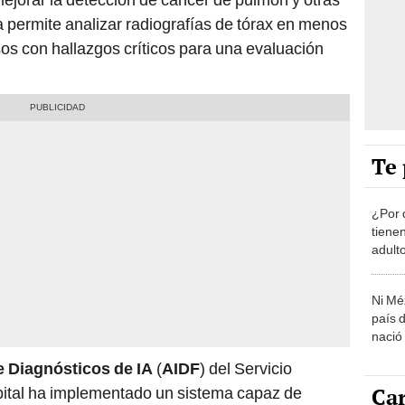
 permite analizar radiografías de tórax en menos
sos con hallazgos críticos para una evaluación
Te 
¿Por 
tiene
adult
Ni Mé
país 
nació
 Diagnósticos de IA
(
AIDF
) del Servicio
Car
spital ha implementado un sistema capaz de