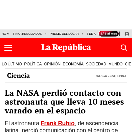
HOY
TINKA RESULTADOS
PRECIO DEL DÓLAR
7 DE AGOSTO
OLLANTA H
LO ÚLTIMO
POLÍTICA
OPINIÓN
ECONOMÍA
SOCIEDAD
MUNDO
CIE
Ciencia
03 Ago 2023 | 11:04 h
La NASA perdió contacto con
astronauta que lleva 10 meses
varado en el espacio
El astronauta
Frank Rubio
, de ascendencia
latina, perdió comunicación con el centro de