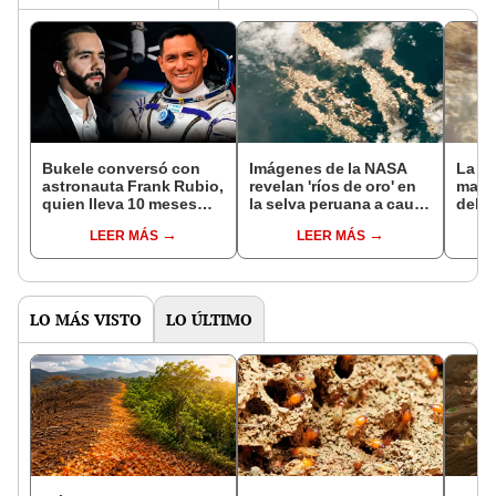
Bukele conversó con
Imágenes de la NASA
La an
astronauta Frank Rubio,
revelan 'ríos de oro' en
mata 
quien lleva 10 meses
la selva peruana a causa
del 
varado en el espacio:
de la minería ilegal
volví
LEER MÁS
LEER MÁS
¿qué se dijeron?
LO MÁS VISTO
LO ÚLTIMO