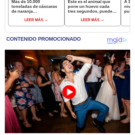
Más de 10.000
Este es el animal que
A 105
toneladas de cáscaras
pone un huevo cada
nivel
de naranja
tres segundos, puede
punt
transformaron un
vivir hasta 50 años y
Améri
LEER MÁS
LEER MÁS
ecosistema de Costa
habita en casi todo el
salid
Rica: 16 años después,
planeta, excepto en la
está 
el terreno impactó a los
Antártida
científicos