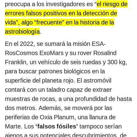
preocupa a los investigadores es “
el riesgo de
errores falsos positivos en la detección de
vida”, algo “frecuente” en la historia de la
astrobiología
.
En el 2022, se sumará la misión ESA-
RosCosmos ExoMars y su rover Rosalind
Franklin, un vehículo de seis ruedas y 300 kg,
para buscar patrones biológicos en la
superficie del planeta rojo. El astromóvil
contará con un taladro capaz de extraer
muestras de rocas, a una profundidad de hasta
dos metros. Además, se moverá por las
periferias de Oxia Planum, una llanura de
Marte. Los
‘falsos fósiles’
tampoco serían
ajenos a sus potenciales descubrimientos, de