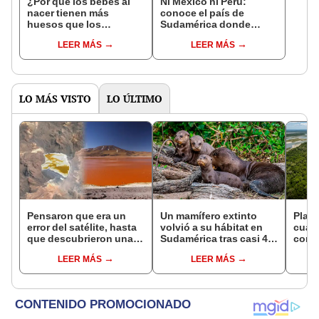
¿Por qué los bebés al
Ni México ni Perú:
nacer tienen más
conoce el país de
huesos que los
Sudamérica donde
adultos?
nació el cacao, según
LEER MÁS
LEER MÁS
estudio
LO MÁS VISTO
LO ÚLTIMO
Pensaron que era un
Un mamífero extinto
Plant
error del satélite, hasta
volvió a su hábitat en
cuat
que descubrieron una
Sudamérica tras casi 40
convi
enorme mancha naranja
años: las nutrias
en u
LEER MÁS
LEER MÁS
sobre Bolivia.
gigantes ya nadan
hoy s
libres en Argentina
veces
Leye