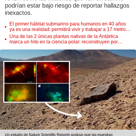
podrían estar bajo riesgo de reportar hallazgos
inexactos.
El primer hábitat submarino para humanos en 40 años
ya es una realidad: permitirá vivir y trabajar a 17 metros
de profundidad
Una de las 2 únicas plantas nativas de la Antártica
marca un hito en la ciencia polar: reconstruyen por
primera vez todo su ADN
Un estudio de Nature Scientific Reports sostuvo que las muestras