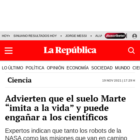
HOY
SINUANO RESULTADOS HOY
JORGE MESSI
ALIANZA LIMA VS SPORT BO
LO ÚLTIMO
POLÍTICA
OPINIÓN
ECONOMÍA
SOCIEDAD
MUNDO
CIE
Ciencia
19 Nov 2021 | 17:29 h
Advierten que el suelo Marte
“imita a la vida” y puede
engañar a los científicos
Expertos indican que tanto los robots de la
NASA como las misiones que van en camino