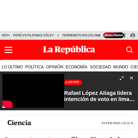
HOY
PERÚ VS FILIPINAS VÓLEY
TERREMOTO EN COLOMBIA EN VIVO
CÁMARA
LO ÚLTIMO
POLÍTICA
OPINIÓN
ECONOMÍA
SOCIEDAD
MUNDO
CIE
EN VIVO
Rafael López Aliaga lidera
intención de voto en lima
con 29%| Fuerte y Claro
con Manuela Camacho
Ciencia
03 Feb 2020 | 18:11 h