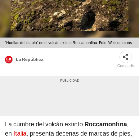
"Huellas del diablo" en el volcán extinto Roccamonfina. Foto: Wikicommons.
La República
Compartir
La cumbre del volcán extinto
Roccamonfina
,
en
Italia
, presenta decenas de marcas de pies,