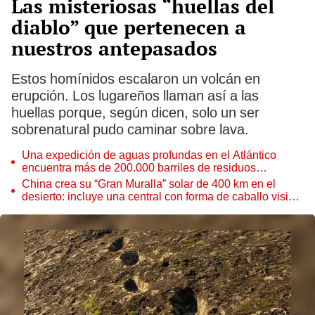
Las misteriosas “huellas del
diablo” que pertenecen a
nuestros antepasados
Estos homínidos escalaron un volcán en
erupción. Los lugareños llaman así a las
huellas porque, según dicen, solo un ser
sobrenatural pudo caminar sobre lava.
Una expedición de aguas profundas en el Atlántico
encuentra más de 200.000 barriles de residuos
radiactivos con fugas
China crea su “Gran Muralla” solar de 400 km en el
desierto: incluye una central con forma de caballo visible
desde el espacio