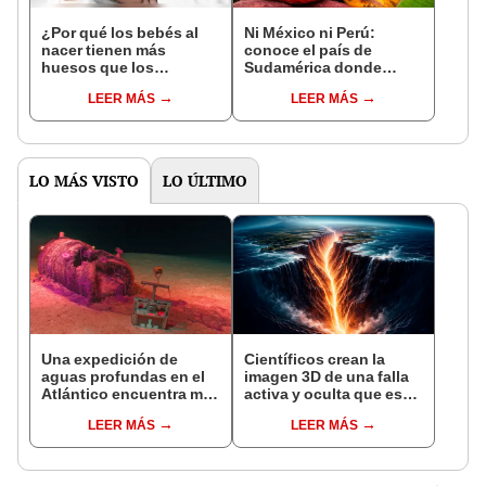
¿Por qué los bebés al
Ni México ni Perú:
nacer tienen más
conoce el país de
huesos que los
Sudamérica donde
adultos?
nació el cacao, según
LEER MÁS
LEER MÁS
estudio
LO MÁS VISTO
LO ÚLTIMO
Una expedición de
Científicos crean la
aguas profundas en el
imagen 3D de una falla
Atlántico encuentra más
activa y oculta que es
de 200.000 barriles de
capaz de crear
LEER MÁS
LEER MÁS
residuos radiactivos
megaterremotos
con fugas