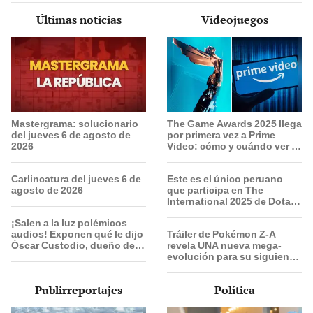
Últimas noticias
Videojuegos
Mastergrama: solucionario
The Game Awards 2025 llega
del jueves 6 de agosto de
por primera vez a Prime
2026
Video: cómo y cuándo ver el
evento
Carlincatura del jueves 6 de
Este es el único peruano
agosto de 2026
que participa en The
International 2025 de Dota 2
con el equipo Heroic
¡Salen a la luz polémicos
audios! Exponen qué le dijo
Tráiler de Pokémon Z-A
Óscar Custodio, dueño de
revela UNA nueva mega-
La Bella Luz, a Naldy
evolución para su siguiente
Saldaña tras denunciar a
juego
director musical
Publirreportajes
Política