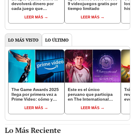
devolverá dinero por
9 videojuegos gratis por
los m
cada juego que
tiempo limitado
histo
compres
Plus
LEER MÁS
LEER MÁS
LO MÁS VISTO
LO ÚLTIMO
The Game Awards 2025
Este es el único
Tráil
llega por primera vez a
peruano que participa
reve
Prime Video: cómo y
en The International
evolu
cuándo ver el evento
2025 de Dota 2 con el
sigui
LEER MÁS
LEER MÁS
equipo Heroic
Lo Más Reciente