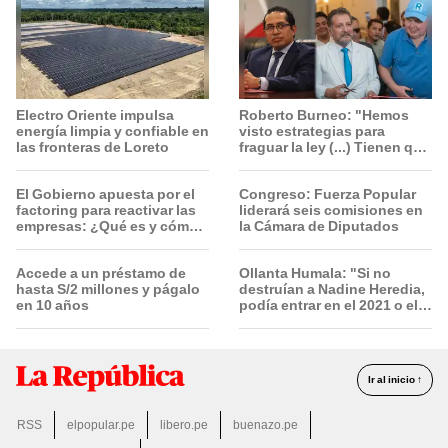
Electro Oriente impulsa
Roberto Burneo: "Hemos
energía limpia y confiable en
visto estrategias para
las fronteras de Loreto
fraguar la ley (...) Tienen que
conocer toda la lista"
El Gobierno apuesta por el
Congreso: Fuerza Popular
factoring para reactivar las
liderará seis comisiones en
empresas: ¿Qué es y cómo
la Cámara de Diputados
funciona?
Accede a un préstamo de
Ollanta Humala: "Si no
hasta S/2 millones y págalo
destruían a Nadine Heredia,
en 10 años
podía entrar en el 2021 o el
2026"
Ir al inicio ↑
RSS
elpopular.pe
libero.pe
buenazo.pe