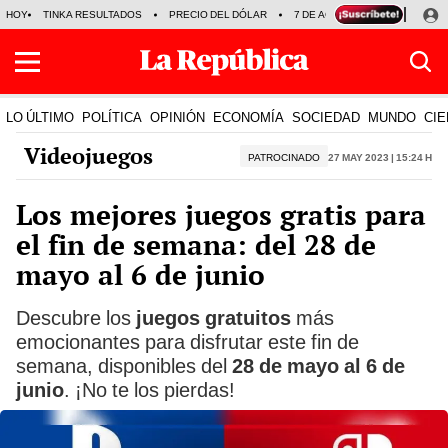
HOY
TINKA RESULTADOS
PRECIO DEL DÓLAR
7 DE AGOSTO
OLLANTA H
LO ÚLTIMO
POLÍTICA
OPINIÓN
ECONOMÍA
SOCIEDAD
MUNDO
CIE
Videojuegos
PATROCINADO
27 May 2023 | 15:24 h
Los mejores juegos gratis para
el fin de semana: del 28 de
mayo al 6 de junio
Descubre los
juegos gratuitos
más
emocionantes para disfrutar este fin de
semana, disponibles del
28 de mayo al 6 de
junio
. ¡No te los pierdas!