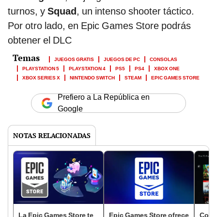
turnos, y
Squad
, un intenso shooter táctico.
Por otro lado, en Epic Games Store podrás
obtener el DLC
JUEGOS GRATIS
JUEGOS DE PC
CONSOLAS
PLAYSTATION 5
PLAYSTATION 4
PS5
PS4
XBOX ONE
XBOX SERIES X
NINTENDO SWITCH
STEAM
EPIC GAMES STORE
Prefiero a La República en
Google
NOTAS RELACIONADAS
La Epic Games Store te
Epic Games Store ofrece
Consi