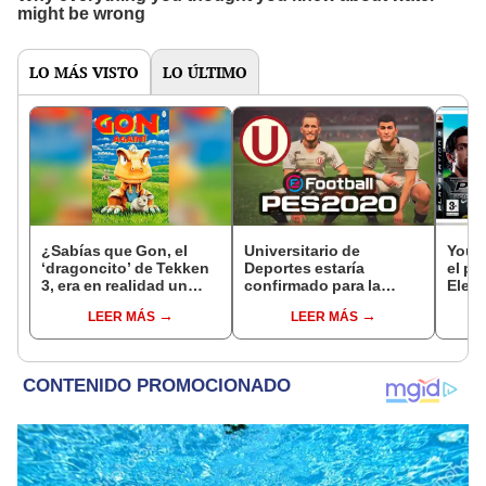
LO MÁS VISTO
LO ÚLTIMO
¿Sabías que Gon, el
Universitario de
YouTu
‘dragoncito’ de Tekken
Deportes estaría
el pr
3, era en realidad un
confirmado para la
Eleve
personaje de manga?
demo de PES 2020
tiene
LEER MÁS
LEER MÁS
[VIDEO]
[FOTOS Y VIDEO]