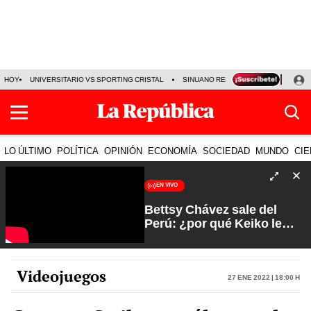
HOY
UNIVERSITARIO VS SPORTING CRISTAL
SINUANO RESULTADOS HOY
CA
LO ÚLTIMO
POLÍTICA
OPINIÓN
ECONOMÍA
SOCIEDAD
MUNDO
CIE
EN VIVO
Bettsy Chávez sale del
Perú: ¿por qué Keiko le
otorgó el salvoconducto? |
Fuerte y Claro con Manuela
Camacho
Videojuegos
27 Ene 2022 | 18:00 h