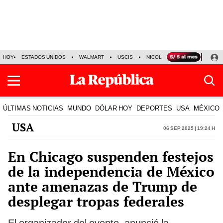
HOY
ESTADOS UNIDOS
WALMART
USCIS
NICOLÁS MADURO
P-8 PO
ÚLTIMAS NOTICIAS
MUNDO
DÓLAR HOY
DEPORTES
USA
MÉXICO
USA
06 Sep 2025 | 19:24 h
En Chicago suspenden festejos
de la independencia de México
ante amenazas de Trump de
desplegar tropas federales