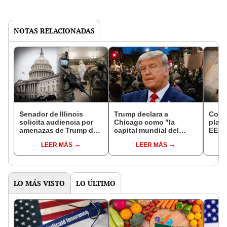
NOTAS RELACIONADAS
Senador de Illinois
Trump declara a
Cono
solicita audiencia por
Chicago como "la
plag
amenazas de Trump de
capital mundial del
EEUU:
desplegar tropas
asesinato" y promete
desd
LEER MÁS
LEER MÁS
federales de EEUU en
resolverlo "rápido" con
Chicago
la Guardia Nacional
LO MÁS VISTO
LO ÚLTIMO