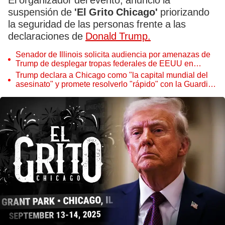
El organizador del evento, anunció la
suspensión de
'El Grito Chicago'
priorizando
la seguridad de las personas frente a las
declaraciones de
Donald Trump.
Senador de Illinois solicita audiencia por amenazas de
Trump de desplegar tropas federales de EEUU en
Chicago
Trump declara a Chicago como "la capital mundial del
asesinato" y promete resolverlo "rápido" con la Guardia
Nacional