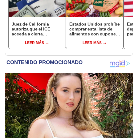
Juez de California
Estados Unidos prohíbe
Esta
autoriza que el ICE
comprar esta lista de
depó
acceda a cierta
alimentos con cupones
para 
información de los
SNAP en cinco estados
benef
LEER MÁS
LEER MÁS
inmigrantes inscritos en
desde 2026
Socia
Medicaid
se s