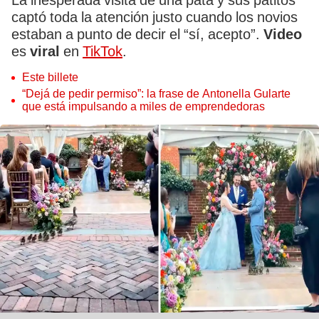
La inesperada visita de una pata y sus patitos
captó toda la atención justo cuando los novios
estaban a punto de decir el “sí, acepto”.
Video
es
viral
en
TikTok
.
Este billete
“Dejá de pedir permiso”: la frase de Antonella Gularte
que está impulsando a miles de emprendedoras