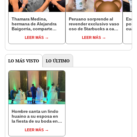
Thamara Medina,
Peruano sorprende al
Esco
hermana de Alejandra
revender exclusivo vaso
por p
Baigorria, comparte
oso de Starbucks a casi
cuad
video desde el hospital
el doble de su precio
reac
LEER MÁS
LEER MÁS
y recibe apoyo de
original: "Todo
empr
usuarios en redes: "Una
conforme"
segunda oportunidad"
LO MÁS VISTO
LO ÚLTIMO
Hombre canta un lindo
huaino a su esposa en
la fiesta de su boda en
Cajamarca: “Hola, mi
LEER MÁS
dulce amor”