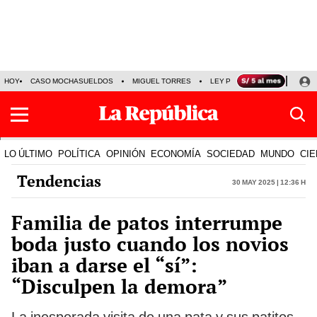
HOY
CASO MOCHASUELDOS
MIGUEL TORRES
LEY PULPÍN
PRECIO DEL
LO ÚLTIMO
POLÍTICA
OPINIÓN
ECONOMÍA
SOCIEDAD
MUNDO
CIE
Tendencias
30 May 2025 | 12:36 h
Familia de patos interrumpe
boda justo cuando los novios
iban a darse el “sí”:
“Disculpen la demora”