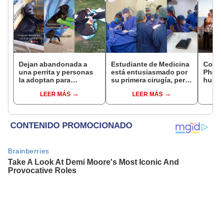
Dejan abandonada a
Estudiante de Medicina
Conoc
una perrita y personas
está entusiasmado por
Phot
la adoptan para
su primera cirugía, pero
humo
rehabilitarla de sus
se termina desmayando
han p
LEER MÁS
LEER MÁS
heridas
a mil