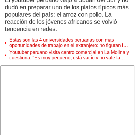
El youtuber peruano viajó a Sudán del Sur y no
dudó en preparar uno de los platos típicos más
populares del país: el arroz con pollo. La
reacción de los jóvenes africanos se volvió
tendencia en redes.
Estas son las 4 universidades peruanas con más
oportunidades de trabajo en el extranjero: no figuran la
UNMSM ni la UNI
Youtuber peruano visita centro comercial en La Molina y
cuestiona: "Es muy pequeño, está vacío y no vale la
pena"