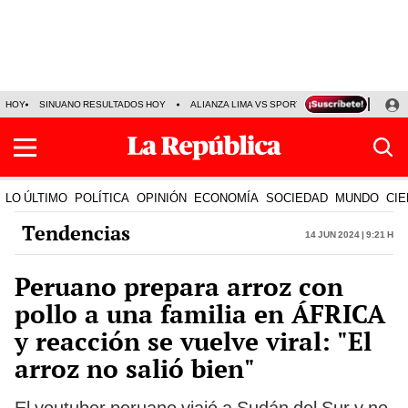
HOY
SINUANO RESULTADOS HOY
ALIANZA LIMA VS SPORT BOYS
JORGE MES
LO ÚLTIMO
POLÍTICA
OPINIÓN
ECONOMÍA
SOCIEDAD
MUNDO
CIE
Tendencias
14 Jun 2024 | 9:21 h
Peruano prepara arroz con
pollo a una familia en ÁFRICA
y reacción se vuelve viral: "El
arroz no salió bien"