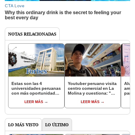
NOTAS RELACIONADAS
Estas son las 4
Youtuber peruano visita
Alumn
universidades peruanas
centro comercial en La
aman
con más oportunidades
Molina y cuestiona: "Es
para 
de trabajo en el
muy pequeño, está
sorpr
LEER MÁS
LEER MÁS
extranjero: no figuran la
vacío y no vale la pena"
"Aqu
UNMSM ni la UNI
LO MÁS VISTO
LO ÚLTIMO