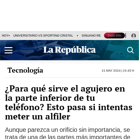
HOY
UNIVERSITARIO VS SPORTING CRISTAL
SINUANO RESULTADOS HOY
CA
Tecnología
21 May 2024 | 10:45 h
¿Para qué sirve el agujero en
la parte inferior de tu
teléfono? Esto pasa si intentas
meter un alfiler
Aunque parezca un orificio sin importancia, se
trata de una de las partes más importantes de