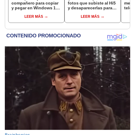
compañero para copiar
fotos que subiste al Hi5
mens
y pegar en Windows 10
y desaparecerlas para
teléf
y Windows 11?
siempre de la internet?
azule
LEER MÁS
LEER MÁS
verd