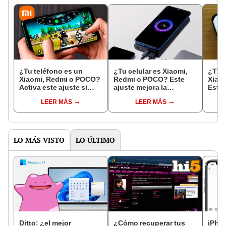
¿Tu teléfono es un
¿Tu celular es Xiaomi,
¿Tien
Xiaomi, Redmi o POCO?
Redmi o POCO? Este
Xiao
Activa este ajuste si
ajuste mejora la
Este 
usas tu celular para
velocidad de carga de la
tasa 
LEER MÁS
LEER MÁS
jugar
batería
panta
LO MÁS VISTO
LO ÚLTIMO
Ditto: ¿el mejor
¿Cómo recuperar tus
iPhon