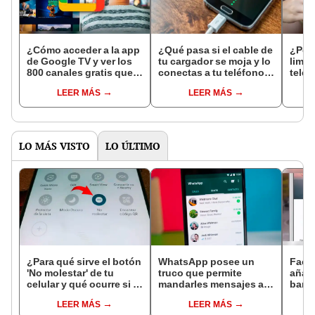
¿Cómo acceder a la app
¿Qué pasa si el cable de
¿Por
de Google TV y ver los
tu cargador se moja y lo
limpi
800 canales gratis que
conectas a tu teléfono?
teléf
te ofrece? Descúbrelo
Descúbrelo
vinag
LEER MÁS
LEER MÁS
húme
LO MÁS VISTO
LO ÚLTIMO
¿Para qué sirve el botón
WhatsApp posee un
Face
'No molestar' de tu
truco que permite
añado
celular y qué ocurre si lo
mandarles mensajes a
bande
activas?
tus mejores amigos más
foto 
LEER MÁS
LEER MÁS
rápido
apps