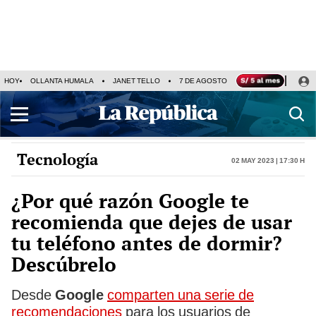
HOY
OLLANTA HUMALA
JANET TELLO
7 DE AGOSTO
TINKA RESULTADOS
Tecnología
02 May 2023 | 17:30 h
¿Por qué razón Google te
recomienda que dejes de usar
tu teléfono antes de dormir?
Descúbrelo
Desde
Google
comparten una serie de
recomendaciones
para los usuarios de