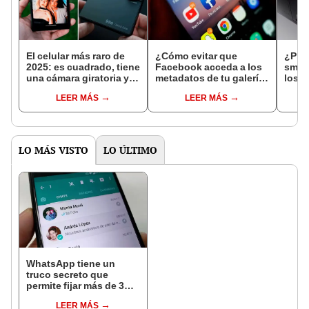
El celular más raro de
¿Cómo evitar que
¿Pien
2025: es cuadrado, tiene
Facebook acceda a los
smar
una cámara giratoria y
metadatos de tu galería
los 1
una funda con teclado
y los use para entrenar
gama
LEER MÁS
LEER MÁS
físico
su IA?
del 
LO MÁS VISTO
LO ÚLTIMO
WhatsApp tiene un
truco secreto que
permite fijar más de 3
chats y pocos lo
LEER MÁS
conocen