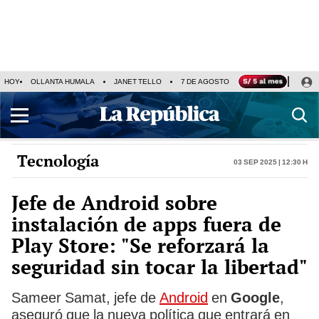
HOY
OLLANTA HUMALA
JANET TELLO
7 DE AGOSTO
TINKA RESULTADOS
Tecnología
03 Sep 2025 | 12:30 h
Jefe de Android sobre
instalación de apps fuera de
Play Store: "Se reforzará la
seguridad sin tocar la libertad"
Sameer Samat, jefe de
Android
en
Google
,
aseguró que la nueva política que entrará en