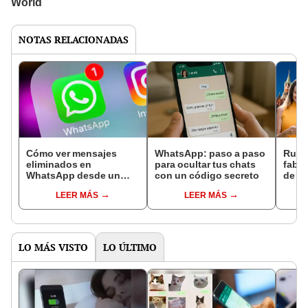
NOTAS RELACIONADAS
Cómo ver mensajes
WhatsApp: paso a paso
Rusia
eliminados en
para ocultar tus chats
fabri
WhatsApp desde un
con un código secreto
de m
celular sin descargar
todos
LEER MÁS
LEER MÁS
aplicaciones
desde
susti
LO MÁS VISTO
LO ÚLTIMO