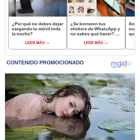
¿Por qué no debes dejar
¿Se borraron tus
Andro
cargando tu móvil toda
stickers de WhatsApp y
nuev
la noche?
no sabes qué hacer? Te
que 
enseñamos cómo
estre
LEER MÁS
LEER MÁS
recuperarlos
Play 