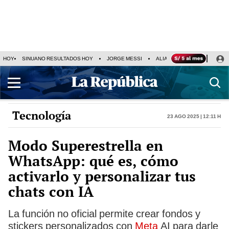
HOY
SINUANO RESULTADOS HOY
JORGE MESSI
ALIANZA LIMA VS SPORT BO
Tecnología
23 Ago 2025 | 12:11 h
Modo Superestrella en
WhatsApp: qué es, cómo
activarlo y personalizar tus
chats con IA
La función no oficial permite crear fondos y
stickers personalizados con
Meta
AI para darle