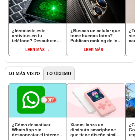
¿Instalaste este
¿Buscas un celular que
¿Tu i
antivirus en tu
tome buenas fotos?
sient
teléfono? Descubren
Publican ranking de los
cambi
que en realidad era un
10 teléfonos con las
confi
LEER MÁS
LEER MÁS
peligroso malware
mejores cámaras
más f
LO MÁS VISTO
LO ÚLTIMO
¿Cómo desactivar
Xiaomi lanza un
¿Cóm
WhatsApp sin
diminuto smartphone
Goog
desconectar el internet
que tiene diseño similar
requi
en tu smartphone?
a un Game Boy [VIDEO]
cómo 