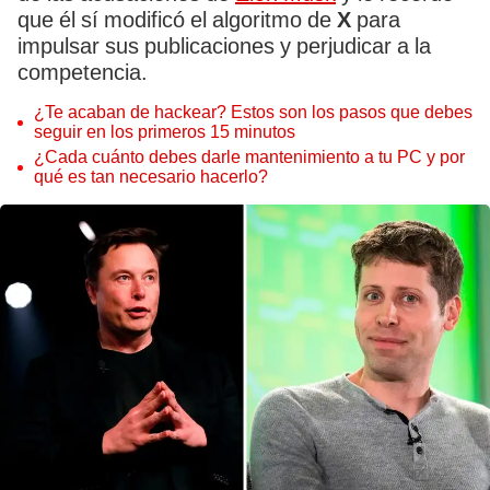
que él sí modificó el algoritmo de
X
para
impulsar sus publicaciones y perjudicar a la
competencia.
¿Te acaban de hackear? Estos son los pasos que debes
seguir en los primeros 15 minutos
¿Cada cuánto debes darle mantenimiento a tu PC y por
qué es tan necesario hacerlo?