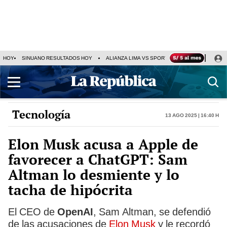
HOY
SINUANO RESULTADOS HOY
ALIANZA LIMA VS SPORT BOYS
JORGE MES
Tecnología
13 Ago 2025 | 16:40 h
Elon Musk acusa a Apple de
favorecer a ChatGPT: Sam
Altman lo desmiente y lo
tacha de hipócrita
El CEO de
OpenAI
, Sam Altman, se defendió
de las acusaciones de
Elon Musk
y le recordó