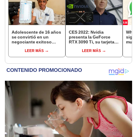
Adolescente de 16 años
CES 2022: Nvidia
What
se convirtió en un
presenta la GeForce
signi
negociante exitoso
RTX 3090 Ti, su tarjeta
much
gracias a videos de
gráfica más potente
al le
LEER MÁS
LEER MÁS
YouTube