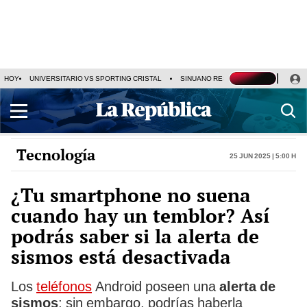
HOY
UNIVERSITARIO VS SPORTING CRISTAL
SINUANO RESULTADOS HOY
CA
Tecnología
25 Jun 2025 | 5:00 h
¿Tu smartphone no suena
cuando hay un temblor? Así
podrás saber si la alerta de
sismos está desactivada
Los
teléfonos
Android poseen una
alerta de
sismos
; sin embargo, podrías haberla