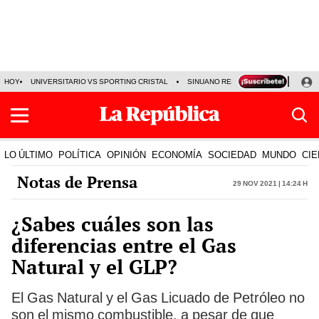
HOY
UNIVERSITARIO VS SPORTING CRISTAL
SINUANO RESULTADOS HOY
CA
LO ÚLTIMO
POLÍTICA
OPINIÓN
ECONOMÍA
SOCIEDAD
MUNDO
CIE
Notas de Prensa
29 Nov 2021 | 14:24 h
¿Sabes cuáles son las
diferencias entre el Gas
Natural y el GLP?
El Gas Natural y el Gas Licuado de Petróleo no
son el mismo combustible, a pesar de que