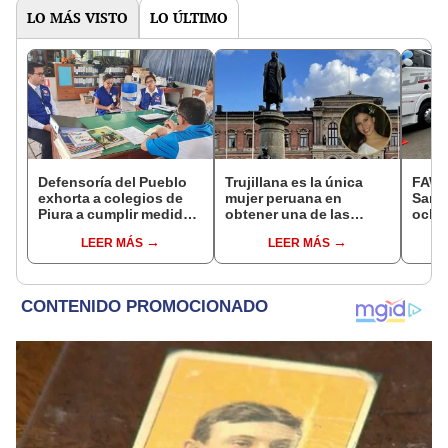
LO MÁS VISTO
LO ÚLTIMO
Defensoría del Pueblo
Trujillana es la única
FAW, 
exhorta a colegios de
mujer peruana en
San B
Piura a cumplir medidas
obtener una de las
ocho
para proteger a
becas más competitivas
remo
LEER MÁS
LEER MÁS
estudiantes
del mundo en 2026
HP GN
el tr
pesad