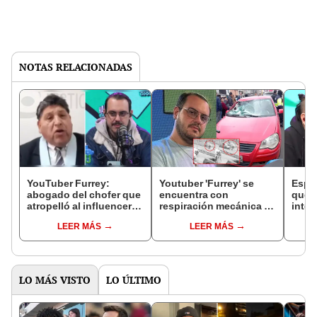
NOTAS RELACIONADAS
YouTuber Furrey:
Youtuber 'Furrey' se
Espos
abogado del chofer que
encuentra con
que e
atropelló al influencer
respiración mecánica y
inter
genera indignación por
continúa en UCI, según
está 
LEER MÁS
LEER MÁS
sus polémicos pedidos
su abogado: “No está
él”
en audiencia judicial
estable”
LO MÁS VISTO
LO ÚLTIMO