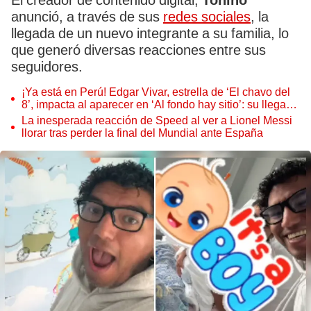
El creador de contenido digital,
Tonino
anunció, a través de sus
redes sociales
, la
llegada de un nuevo integrante a su familia, lo
que generó diversas reacciones entre sus
seguidores.
¡Ya está en Perú! Edgar Vivar, estrella de ‘El chavo del
8’, impacta al aparecer en ‘Al fondo hay sitio’: su llegada
remecerá a los Gonzales
La inesperada reacción de Speed al ver a Lionel Messi
llorar tras perder la final del Mundial ante España