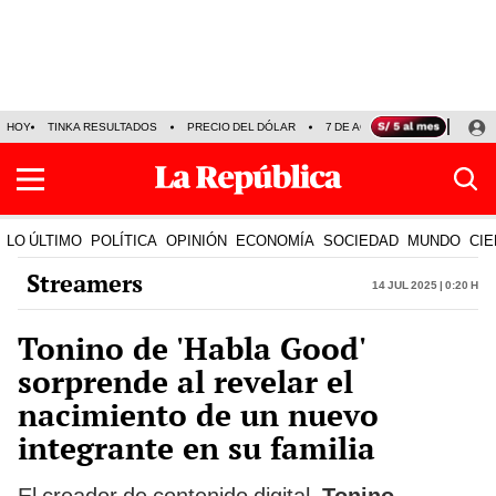
HOY
TINKA RESULTADOS
PRECIO DEL DÓLAR
7 DE AGOSTO
OLLANTA H
LO ÚLTIMO
POLÍTICA
OPINIÓN
ECONOMÍA
SOCIEDAD
MUNDO
CIE
Streamers
14 Jul 2025 | 0:20 h
Tonino de 'Habla Good'
sorprende al revelar el
nacimiento de un nuevo
integrante en su familia