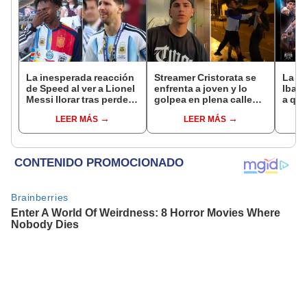
La inesperada reacción
Streamer Cristorata se
La Ve
de Speed al ver a Lionel
enfrenta a joven y lo
Ibai 
Messi llorar tras perder
golpea en plena calle
a qué
la final del Mundial ante
tras molestarlo en vivo
grati
LEER MÁS
LEER MÁS
España
del s
Twit
TikT