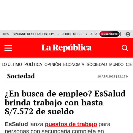
HOY
SINUANO RESULTADOS HOY
JORGE MESSI
ALIANZA LIMA VS SPORT BO
LO ÚLTIMO
POLÍTICA
OPINIÓN
ECONOMÍA
SOCIEDAD
MUNDO
CIE
Sociedad
16 Abr 2023 | 22:17 h
¿En busca de empleo? EsSalud
brinda trabajo con hasta
S/7.572 de sueldo
EsSalud
lanza
puestos de trabajo
para
personas con secundaria completa en