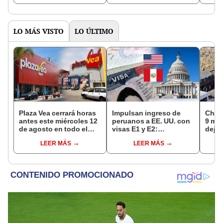
LO MÁS VISTO
LO ÚLTIMO
Plaza Vea cerrará horas
Impulsan ingreso de
Choq
antes este miércoles 12
peruanos a EE. UU. con
9 mue
de agosto en todo el
visas E1 y E2:
deja 
Perú: tiendas atenderán
emprendedores y
mini
LEER MÁS
LEER MÁS
hasta las 7 p.m.
pymes serían los más
Espi
beneficiados