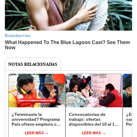
NOTAS RELACIONADAS
¿Terminaste la
Convocatorias de
¿Ere
universidad? Programa
trabajo: ofertas
carre
País ofrece empleos con
disponibles del 10 al 16
Pensi
sueldos desde 3.000
de abril con sueldos de
empl
LEER MÁS
LEER MÁS
soles
hasta S/12.000
de s