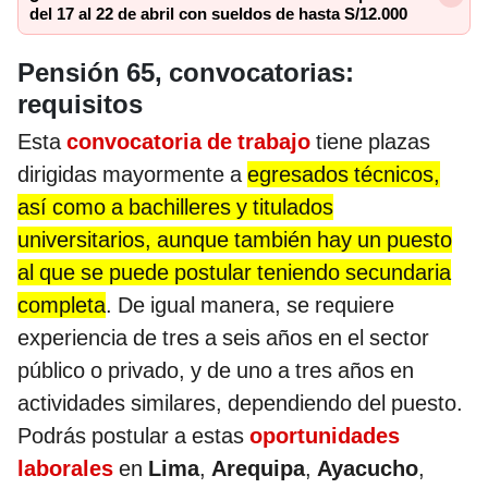
del 17 al 22 de abril con sueldos de hasta S/12.000
Pensión 65, convocatorias:
requisitos
Esta
convocatoria de trabajo
tiene plazas
dirigidas mayormente a
egresados técnicos,
así como a bachilleres y titulados
universitarios, aunque también hay un puesto
al que se puede postular teniendo secundaria
completa
. De igual manera, se requiere
experiencia de tres a seis años en el sector
público o privado, y de uno a tres años en
actividades similares, dependiendo del puesto.
Podrás postular a estas
oportunidades
laborales
en
Lima
,
Arequipa
,
Ayacucho
,