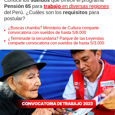
Conoce los
sueldos
que ofrece el programa
Pensión 65
para
trabajo
en diversas regiones
del Perú. ¿Cuáles son los
requisitos
para
postular?
¿Buscas chamba? Ministerio de Cultura comparte
convocatoria con sueldos de hasta S/6.000
¿Terminaste la secundaria? Parque de las Leyendas
comparte convocatoria con sueldos de hasta S/3.000