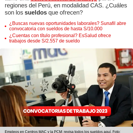
regiones del Perú, en modalidad CAS. ¿Cuáles
son los
sueldos
que ofrecen?
¿Buscas nuevas oportunidades laborales? Sunafil abre
convocatoria con sueldos de hasta S/10.000
¿Cuentas con título profesional? EsSalud ofrece
trabajos desde S/2.557 de sueldo
Empleos en Centros MAC y la PCM: revisa todos los sueldos aquí. Foto: