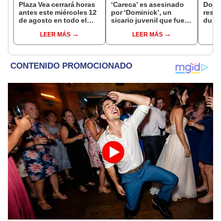
Plaza Vea cerrará horas
‘Careca’ es asesinado
Dos 
antes este miércoles 12
por ‘Dominick’, un
resul
de agosto en todo el
sicario juvenil que fue
duran
Perú: tiendas atenderán
capturado tras el crimen
toros
LEER MÁS
LEER MÁS
hasta las 7 p.m.