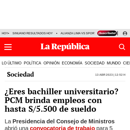
HOY
SINUANO RESULTADOS HOY
ALIANZA LIMA VS SPORT BOYS
JORGE MES
LO ÚLTIMO
POLÍTICA
OPINIÓN
ECONOMÍA
SOCIEDAD
MUNDO
CIE
Sociedad
13 Abr 2023 | 12:52 h
¿Eres bachiller universitario?
PCM brinda empleos con
hasta S/5.500 de sueldo
La
Presidencia del Consejo de Ministros
abrió una
convocatoria de trabajo
para 5