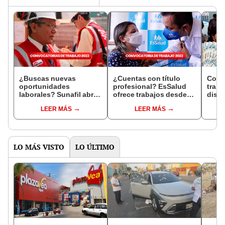
¿Buscas nuevas
¿Cuentas con título
Conv
oportunidades
profesional? EsSalud
traba
laborales? Sunafil abre
ofrece trabajos desde
dispo
convocatoria con
S/2.557 de sueldo
de ab
LEER MÁS
LEER MÁS
sueldos de hasta
hasta
S/10.000
LO MÁS VISTO
LO ÚLTIMO