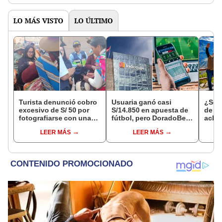
LO MÁS VISTO
LO ÚLTIMO
Turista denunció cobro
Usuaria ganó casi
¿Se t
excesivo de S/ 50 por
S/14.850 en apuesta de
de a
fotografiarse con una
fútbol, pero DoradoBet
aclar
alpaca en Cusco y
se negó a pagar:
largo
LEER MÁS
LEER MÁS
Serenazgo recuperó el
Indecopi multó a la
del 6
dinero
empresa con más de S/
19.000