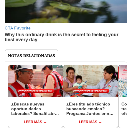
NOTAS RELACIONADAS
¿Buscas nuevas
¿Eres titulado técnico
Conv
oportunidades
buscando empleo?
traba
laborales? Sunafil abre
Programa Juntos brinda
ofert
convocatoria con
trabajos de hasta
9 de 
LEER MÁS
LEER MÁS
sueldos de hasta
S/2.200 de sueldo
de ha
S/10.000