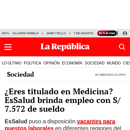
HOY
OLLANTA HUMALA
JANET TELLO
7 DE AGOSTO
TINKA RESULTADOS
LO ÚLTIMO
POLÍTICA
OPINIÓN
ECONOMÍA
SOCIEDAD
MUNDO
CIE
Sociedad
02 Abr 2023 | 21:08 h
¿Eres titulado en Medicina?
EsSalud brinda empleo con S/
7.572 de sueldo
EsSalud
puso a disposición
vacantes para
puestos laborales
en diferentes regiones del