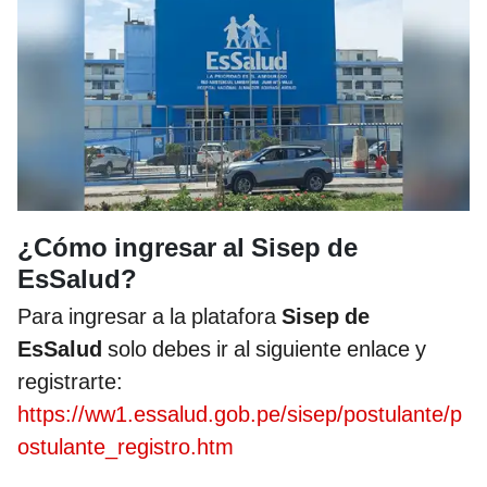
¿Cómo ingresar al Sisep de
EsSalud?
Para ingresar a la platafora
Sisep de
EsSalud
solo debes ir al siguiente enlace y
registrarte:
https://ww1.essalud.gob.pe/sisep/postulante/p
ostulante_registro.htm