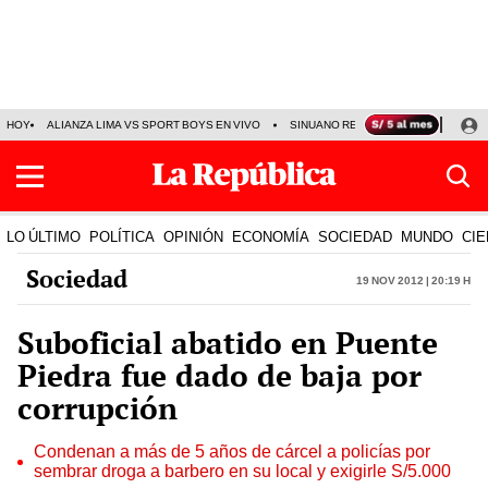
HOY
ALIANZA LIMA VS SPORT BOYS EN VIVO
SINUANO RESULTADOS HOY
JO
LO ÚLTIMO
POLÍTICA
OPINIÓN
ECONOMÍA
SOCIEDAD
MUNDO
CIE
Sociedad
19 Nov 2012 | 20:19 h
Suboficial abatido en Puente
Piedra fue dado de baja por
corrupción
Condenan a más de 5 años de cárcel a policías por
sembrar droga a barbero en su local y exigirle S/5.000