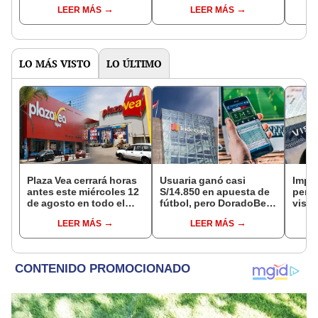
Reniec?
fuiste elegido miembro
LEER MÁS
LEER MÁS
de mesa para este 4 de
octubre en el link oficial
de la ONPE
LO MÁS VISTO
LO ÚLTIMO
Plaza Vea cerrará horas
Usuaria ganó casi
Impu
antes este miércoles 12
S/14.850 en apuesta de
perua
de agosto en todo el
fútbol, pero DoradoBet
visas
Perú: tiendas atenderán
se negó a pagar:
empr
LEER MÁS
LEER MÁS
hasta las 7 p.m.
Indecopi multó a la
pyme
empresa con más de S/
bene
19.000