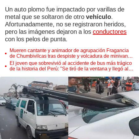
Un auto plomo fue impactado por varillas de
metal que se soltaron de otro
vehículo
.
Afortunadamente, no se registraron heridos,
pero las imágenes dejaron a los
conductores
con los pelos de punta.
Mueren cantante y animador de agrupación Fragancia
de Chumbivilcas tras despiste y volcadura de minivan
en Cusco
El joven que sobrevivió al accidente de bus más trágico
de la historia del Perú: "Se tiró de la ventana y llegó al
hospital en taxi"