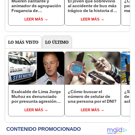
Mueren cantante y
El joven que sobrevivió
¿Cóm
animador de agrupación
al accidente de bus más
pers
Fragancia de
trágico de la historia del
matri
Chumbivilcas tras
Perú: "Se tiró de la
Reni
LEER MÁS
LEER MÁS
despiste y volcadura de
ventana y llegó al
minivan en Cusco
hospital en taxi"
LO MÁS VISTO
LO ÚLTIMO
Exalcalde de Lima Jorge
¿Cómo buscar el
¿Se t
Muñoz es denunciado
número de celular de
de a
por presunta agresión
una persona por el DNI?
aclar
contra serena gestante
largo
LEER MÁS
LEER MÁS
de Miraflores
del 6