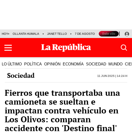
HOY
OLLANTA HUMALA
JANET TELLO
7 DE AGOSTO
TINKA RESULTADOS
LO ÚLTIMO
POLÍTICA
OPINIÓN
ECONOMÍA
SOCIEDAD
MUNDO
CIE
Sociedad
11 Jun 2025 | 14:24 h
Fierros que transportaba una
camioneta se sueltan e
impactan contra vehículo en
Los Olivos: comparan
accidente con 'Destino final'