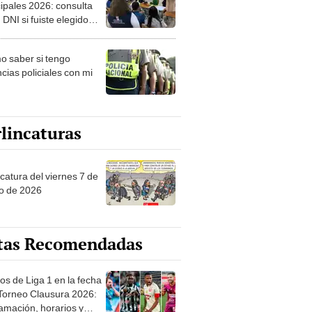
ipales 2026: consulta
 DNI si fuiste elegido
ro de mesa para este 4
ubre en el link oficial de
 saber si tengo
NPE
cias policiales con mi
lincaturas
catura del viernes 7 de
o de 2026
tas Recomendadas
os de Liga 1 en la fecha
 Torneo Clausura 2026:
amación, horarios y