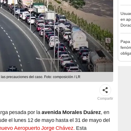
en Cu
recup
Usuar
en ap
Dorad
Indec
con m
Papa 
fenóm
oblig
activ
emer
 las precauciones del caso. Foto: composición / LR
Compartir
arga pesada por la
avenida Morales Duárez
, en
esde el lunes 12 de mayo hasta el 31 de mayo del
nuevo Aeropuerto Jorge Chávez.
Esta