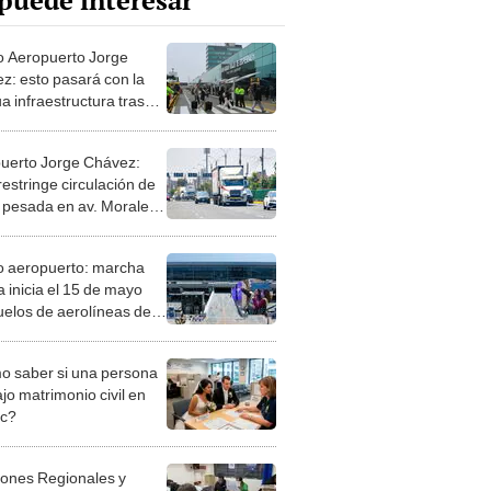
puede interesar
 Aeropuerto Jorge
z: esto pasará con la
a infraestructura tras
uración del renovado
nal en junio de 2025
uerto Jorge Chávez:
estringe circulación de
 pesada en av. Morales
ez
 aeropuerto: marcha
a inicia el 15 de mayo
uelos de aerolíneas de
frecuencia de vuelos
 saber si una persona
jo matrimonio civil en
ec?
iones Regionales y