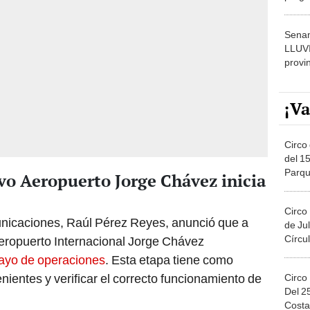
dónde
Senam
LLUV
provi
¡Va
Circo 
del 15
Parqu
vo Aeropuerto Jorge Chávez inicia
Migue
Circo
unicaciones, Raúl Pérez Reyes, anunció que a
de Jul
Círcul
Aeropuerto Internacional Jorge Chávez
ayo de operaciones
. Esta etapa tiene como
enientes y verificar el correcto funcionamiento de
Circo
Del 2
Costa