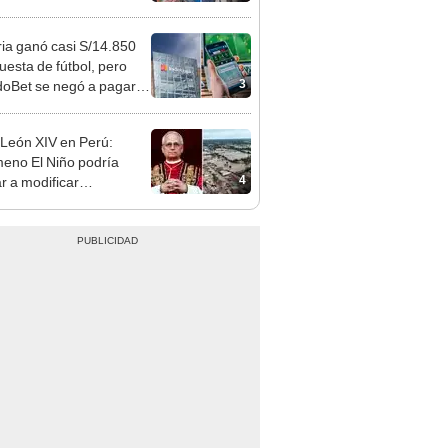
sco y Serenazgo
eró el dinero
ia ganó casi S/14.850
uesta de fútbol, pero
3
oBet se negó a pagar:
opi multó a la empresa
ás de S/ 19.000
León XIV en Perú:
eno El Niño podría
4
ar a modificar
idades si surge una
gencia