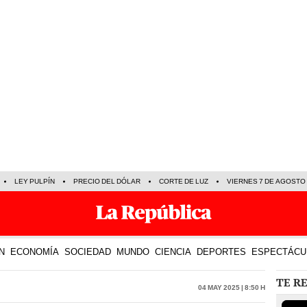
LEY PULPÍN
PRECIO DEL DÓLAR
CORTE DE LUZ
VIERNES 7 DE AGOSTO
N
ECONOMÍA
SOCIEDAD
MUNDO
CIENCIA
DEPORTES
ESPECTÁCU
TE R
04 May 2025 | 8:50 h