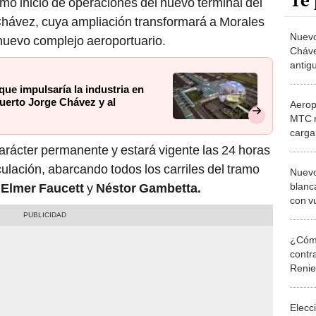
Te 
imo inicio de operaciones del nuevo terminal del
Chávez, cuya ampliación transformará a Morales
Nuevo
 nuevo complejo aeroportuario.
Cháve
antigu
inaug
ue impulsaría la industria en
termi
uerto Jorge Chávez y al
Aerop
MTC r
carga
Duár
carácter permanente y estará vigente las 24 horas
ulación, abarcando todos los carriles del tramo
Nuevo
blanc
 Elmer Faucett
y
Néstor Gambetta.
con v
poca 
¿Cómo
contra
Reni
Elecc