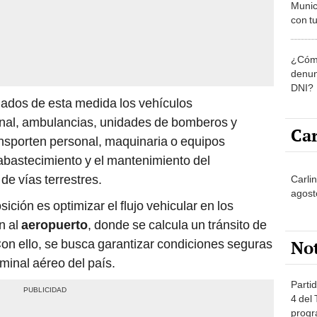
Munic
con tu
miemb
de oct
¿Cómo
la O
denun
DNI?
uados de esta medida los vehículos
ional, ambulancias, unidades de bomberos y
Car
ansporten personal, maquinaria o equipos
 abastecimiento y el mantenimiento del
 de vías terrestres.
Carlin
agost
sición es optimizar el flujo vehicular en los
n al
aeropuerto
, donde se calcula un tránsito de
No
on ello, se busca garantizar condiciones seguras
rminal aéreo del país.
Partid
4 del
progr