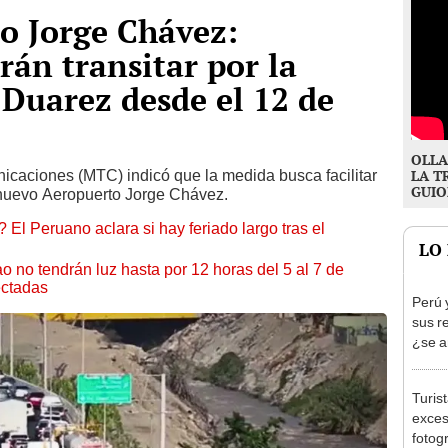
o Jorge Chávez:
án transitar por la
Duarez desde el 12 de
OLLA
nicaciones (MTC) indicó que la medida busca facilitar
LA T
GUIO
el nuevo Aeropuerto Jorge Chávez.
 El Peruano aclara si hay feriado largo tras el
LO
ao no tendrán luz hasta por 12 horas del 5 al 7 de
ectadas
Perú 
sus r
¿se a
Turis
exces
fotog