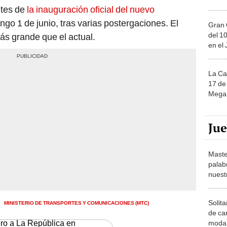
ntes de
la inauguración oficial del nuevo
ingo 1 de junio, tras varias postergaciones. El
Gran 
del 10
ás grande que el actual.
en el
La Ca
17 de 
Mega 
Ju
Maste
palab
nuest
MINISTERIO DE TRANSPORTES Y COMUNICACIONES (MTC)
Solita
de ca
ero a La República en
moda.