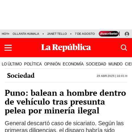
HOY
OLLANTA HUMALA
JANET TELLO
7 DE AGOSTO
TINKA RESULTADOS
LO ÚLTIMO
POLÍTICA
OPINIÓN
ECONOMÍA
SOCIEDAD
MUNDO
CIE
Sociedad
29 Abr 2025 | 16:01 h
Puno: balean a hombre dentro
de vehículo tras presunta
pelea por minería ilegal
General descartó caso de sicariato. Según las
primeras diligencias, el disparo habría sido