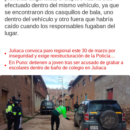
efectuado dentro del mismo vehículo, ya que
se encontraron dos casquillos de bala, uno
dentro del vehículo y otro fuera que habría
caído cuando los responsables fugaban del
lugar.
Juliaca convoca paro regional este 30 de marzo por
inseguridad y exige reestructuración de la Policía
Nacional
En Puno: detienen a joven tras ser acusado de grabar a
escolares dentro de baño de colegio en Juliaca