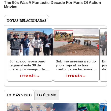
NOTAS RELACIONADAS
Juliaca convoca paro
Sobrino asesina a su tío
En Pu
regional este 30 de
y lo arroja al río tras
joven
marzo por inseguridad y
conflicto por terrenos
de gr
exige reestructuración
en Juliaca: familiares
dent
LEER MÁS
LEER MÁS
de la Policía Nacional
buscan cuerpo de la
coleg
víctima
LO MÁS VISTO
LO ÚLTIMO