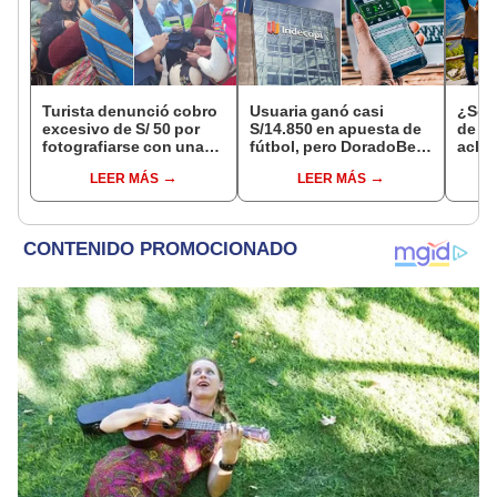
Turista denunció cobro
Usuaria ganó casi
¿Se t
excesivo de S/ 50 por
S/14.850 en apuesta de
de a
fotografiarse con una
fútbol, pero DoradoBet
aclar
alpaca en Cusco y
se negó a pagar:
largo
LEER MÁS
LEER MÁS
Serenazgo recuperó el
Indecopi multó a la
del 6
dinero
empresa con más de S/
19.000