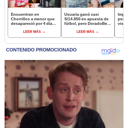
Encuentran en
Usuaria ganó casi
Impu
Chorrillos a menor que
S/14.850 en apuesta de
perua
desapareció por 4 días
fútbol, pero DoradoBet
visas
tras ser captada por
se negó a pagar:
empr
LEER MÁS
LEER MÁS
sujeto que conoció en
Indecopi multó a la
pyme
Roblox: PNP busca al
empresa con más de S/
bene
implicado
19.000