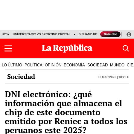
HOY
UNIVERSITARIO VS SPORTING CRISTAL
SINUANO RESULTADOS HOY
CA
LO ÚLTIMO
POLÍTICA
OPINIÓN
ECONOMÍA
SOCIEDAD
MUNDO
CIE
Sociedad
06 Mar 2025 | 18:20 h
DNI electrónico: ¿qué
información que almacena el
chip de este documento
emitido por Reniec a todos los
peruanos este 2025?