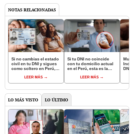
NOTAS RELACIONADAS
Si no cambias el estado
Si tu DNI no coincide
Muni
civil en tu DNI y sigues
con tu domicilio actual
Inde
como soltero en Perú,
en el Perú, esta es la
DNI 
esta es la multa que
multa que debes pagar
miérc
LEER MÁS
LEER MÁS
deberás pagar en 2025,
en 2025
cómo 
vía Reniec
Reni
LO MÁS VISTO
LO ÚLTIMO