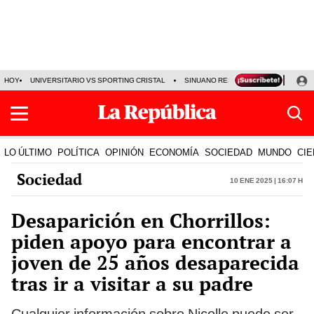
HOY
UNIVERSITARIO VS SPORTING CRISTAL
SINUANO RESULTADOS HOY
CA
LO ÚLTIMO
POLÍTICA
OPINIÓN
ECONOMÍA
SOCIEDAD
MUNDO
CIE
Sociedad
10 Ene 2025 | 16:07 h
Desaparición en Chorrillos:
piden apoyo para encontrar a
joven de 25 años desaparecida
tras ir a visitar a su padre