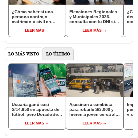
¿Cómo saber si una
Elecciones Regionales
¿Cóm
persona contrajo
y Municipales 2026:
denun
matrimonio civil en
consulta con tu DNI si
con 
Reniec?
fuiste elegido miembro
LEER MÁS
LEER MÁS
de mesa para este 4 de
octubre en el link oficial
de la ONPE
LO MÁS VISTO
LO ÚLTIMO
Usuaria ganó casi
Asesinan a cambista
Impu
S/14.850 en apuesta de
para robarle S/3.000 y
perua
fútbol, pero DoradoBet
hieren a joven cerca al
visas
se negó a pagar:
Barrio Chino en Lima
empr
LEER MÁS
LEER MÁS
Indecopi multó a la
Cercado
pyme
empresa con más de S/
bene
19.000