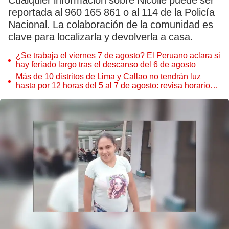
Cualquier información sobre Nicolle puede ser
reportada al 960 165 861 o al 114 de la Policía
Nacional. La colaboración de la comunidad es
clave para localizarla y devolverla a casa.
¿Se trabaja el viernes 7 de agosto? El Peruano aclara si
hay feriado largo tras el descanso del 6 de agosto
Más de 10 distritos de Lima y Callao no tendrán luz
hasta por 12 horas del 5 al 7 de agosto: revisa horarios y
zonas afectadas