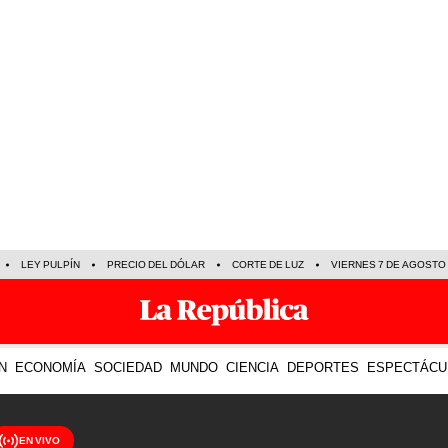
LEY PULPÍN
PRECIO DEL DÓLAR
CORTE DE LUZ
VIERNES 7 DE AGOSTO
N
ECONOMÍA
SOCIEDAD
MUNDO
CIENCIA
DEPORTES
ESPECTÁCU
EN VIVO