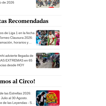
o de 2026
tas Recomendadas
os de Liga 1 en la fecha
 Torneo Clausura 2026:
amación, horarios y
 ver
hi advierte llegada de
IAS EXTREMAS en 65
ncias desde HOY
mos al Circo!
de las Estrellas 2026:
 Julio al 30 Agosto.
e de las Leyendas - San