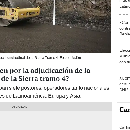
más d
Latin
tiemp
océan
¿Cómo
Pacíf
contra
Reni
Elecc
Munic
ra Longitudinal de la Sierra Tramo 4. Foto: difusión.
con tu
miemb
n por la adjudicación de la
de oct
 de la Sierra tramo 4?
¿Cómo
la O
denun
cipan siete postores, operadores tanto nacionales
DNI?
es de Latinoamérica, Europa y Asia.
Car
Carlin