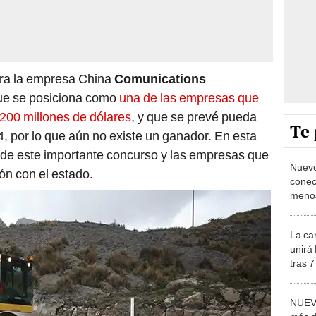
tra la empresa China
Comunications
ue se posiciona como
una de las empresas que
1.200 millones de dólares
, y que se prevé pueda
Te 
, por lo que aún no existe un ganador. En esta
 de este importante concurso y las empresas que
Nuevo
ón con el estado.
conec
menos
transi
Centr
La ca
unirá
tras 7
millo
NUEVA