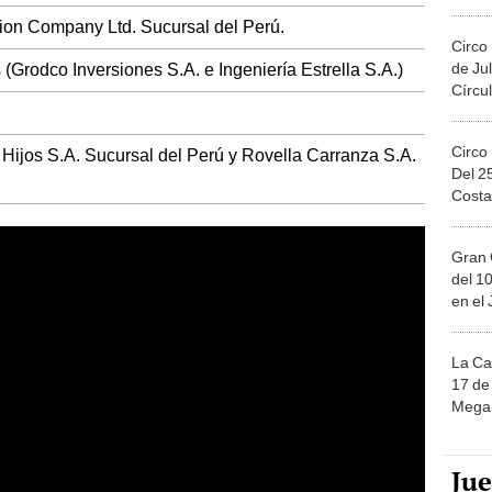
Migue
on Company Ltd. Sucursal del Perú.
Circo
(Grodco Inversiones S.A. e Ingeniería Estrella S.A.)
de Jul
Círcul
Circo
ijos S.A. Sucursal del Perú y Rovella Carranza S.A.
Del 2
Costa
Gran 
del 10
en el
La Ca
17 de 
Mega 
Ju