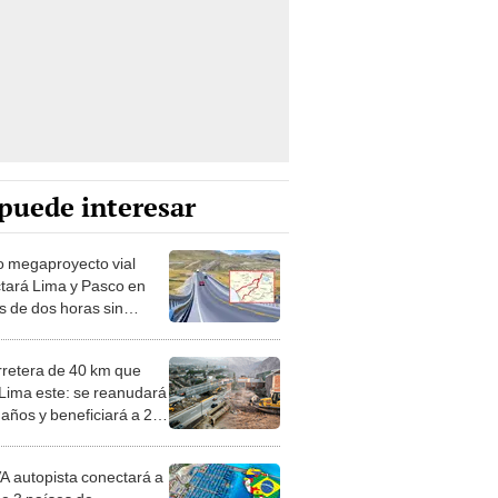
puede interesar
 megaproyecto vial
tará Lima y Pasco en
 de dos horas sin
tar por la Carretera
al
rretera de 40 km que
 Lima este: se reanudará
 años y beneficiará a 2
nes de personas
 autopista conectará a