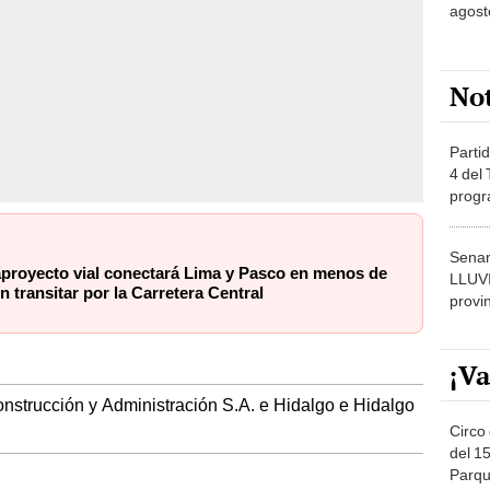
agost
No
Partid
4 del
progr
dónde
Senam
royecto vial conectará Lima y Pasco en menos de
LLUV
n transitar por la Carretera Central
provi
¡Va
onstrucción y Administración S.A. e Hidalgo e Hidalgo
Circo 
del 15
Parqu