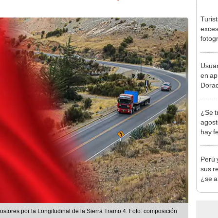
Turis
exces
fotog
en Cu
recup
Usuar
en ap
Dorad
Indec
con m
¿Se t
agost
hay fe
desca
Perú 
sus r
¿se a
stores por la Longitudinal de la Sierra Tramo 4. Foto: composición