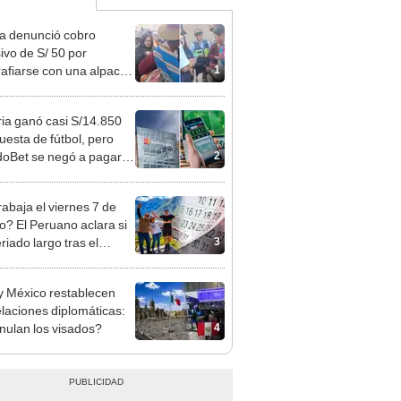
ta denunció cobro
ivo de S/ 50 por
1
rafiarse con una alpaca
sco y Serenazgo
eró el dinero
ia ganó casi S/14.850
uesta de fútbol, pero
2
oBet se negó a pagar:
opi multó a la empresa
ás de S/ 19.000
rabaja el viernes 7 de
o? El Peruano aclara si
3
riado largo tras el
nso del 6 de agosto
y México restablecen
elaciones diplomáticas:
4
nulan los visados?