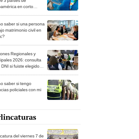
e 3 países de
oamérica en corto
o: también unirá al
o Atlántico con el
 saber si una persona
ico
jo matrimonio civil en
ec?
iones Regionales y
ipales 2026: consulta
 DNI si fuiste elegido
ro de mesa para este 4
ubre en el link oficial de
 saber si tengo
NPE
cias policiales con mi
lincaturas
catura del viernes 7 de