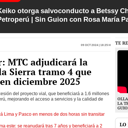
Keiko otorga salvoconducto a Betssy C
Petroperú | Sin Guion con Rosa María P
TE R
09 Oct 2024 | 18:25 h
r: MTC adjudicará la
la Sierra tramo 4 que
 en diciembre 2025
sión del proyecto vial, que beneficiará a 1.6 millones
OLLA
ú, mejorando el acceso a servicios y la calidad de
LA T
GUIO
á Lima y Pasco en menos de dos horas sin transitar
LO
ma este: se reanudará tras 7 años y beneficiará a 2