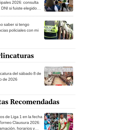
ipales 2026: consulta
 DNI si fuiste elegido
ro de mesa para este 4
ubre en el link oficial de
 saber si tengo
NPE
cias policiales con mi
lincaturas
ncatura del sábado 8 de
o de 2026
tas Recomendadas
os de Liga 1 en la fecha
 Torneo Clausura 2026:
amación, horarios y