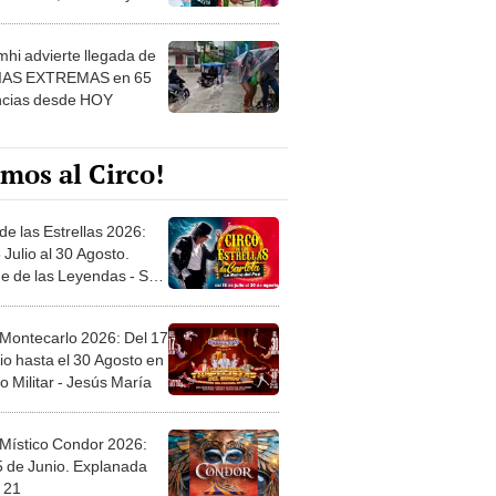
 ver
hi advierte llegada de
IAS EXTREMAS en 65
ncias desde HOY
mos al Circo!
de las Estrellas 2026:
 Julio al 30 Agosto.
e de las Leyendas - San
l
 Montecarlo 2026: Del 17
io hasta el 30 Agosto en
o Militar - Jesús María
 Místico Condor 2026:
5 de Junio. Explanada
 21