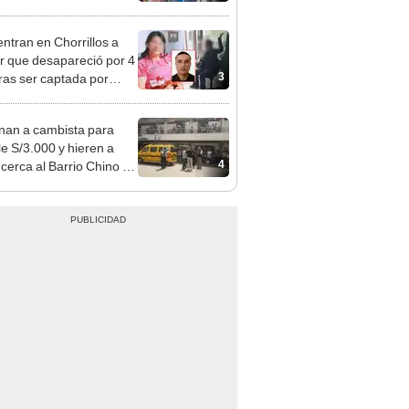
sco: serenazgo
eró el dinero
ntran en Chorrillos a
 que desapareció por 4
3
tras ser captada por
o que conoció en Roblox:
usca al implicado
nan a cambista para
le S/3.000 y hieren a
4
 cerca al Barrio Chino en
 Cercado