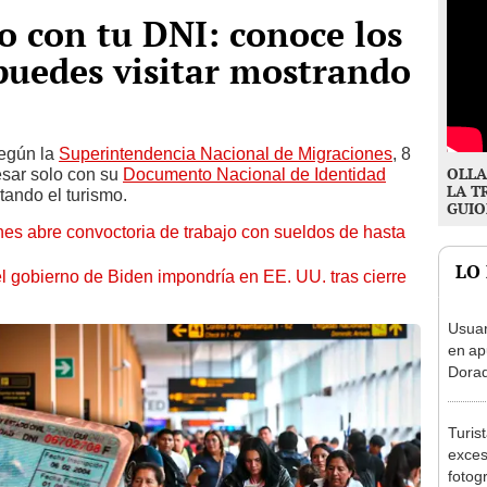
lo con tu DNI: conoce los
puedes visitar mostrando
Según la
Superintendencia Nacional de Migraciones
, 8
OLLA
esar solo con su
Documento Nacional de Identidad
LA T
tando el turismo.
GUIO
es abre convoctoria de trabajo con sueldos de hasta
LO
el gobierno de Biden impondría en EE. UU. tras cierre
Usuar
en ap
Dorad
Indec
con m
Turis
exces
fotog