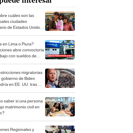
puede interesar
bre cuáles son las
ipales ciudades
ario de Estados Unidos
24
s en Lima o Piura?
ciones abre convoctoria
abajo con sueldos de
 S/8.000
estricciones migratorias
l gobierno de Biden
dría en EE. UU. tras
e de frontera con México
 saber si una persona
jo matrimonio civil en
ec?
iones Regionales y