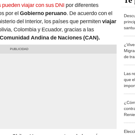
Te 
 pueden viajar con sus DNI
por diferentes
os por el
Gobierno peruano
. De acuerdo con el
Descu
isterio del Interior, los países que permiten
viajar
princ
santu
ivia, Colombia y Ecuador, gracias a las
en 20
Comunidad Andina de Naciones (CAN).
¿Vive
Migra
de tr
hasta
Las r
que e
impon
cierr
¿Cómo
contra
Reni
Elecc