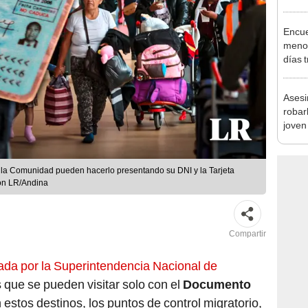
en Cu
recup
Encue
menor
días 
sujet
PNP b
Asesi
robar
joven
Lima
 la Comunidad pueden hacerlo presentando su DNI y la Tarjeta
ión LR/Andina
Compartir
ada por la Superintendencia Nacional de
s que se pueden visitar solo con el
Documento
 estos destinos, los puntos de control migratorio,