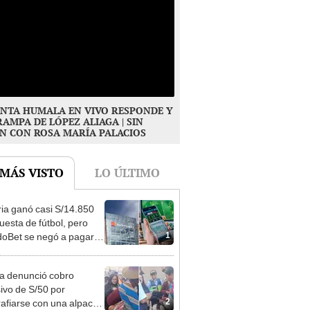
NTA HUMALA EN VIVO RESPONDE Y
RAMPA DE LÓPEZ ALIAGA | SIN
N CON ROSA MARÍA PALACIOS
 MÁS VISTO
LO ÚLTIMO
ia ganó casi S/14.850
uesta de fútbol, pero
1
oBet se negó a pagar:
opi multó a la empresa
ás de S/ 19.000
ta denunció cobro
ivo de S/50 por
2
rafiarse con una alpaca