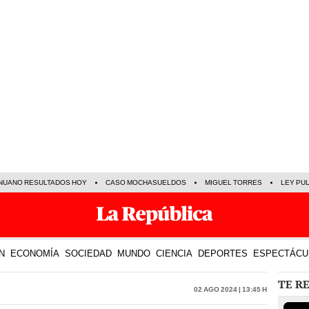
NUANO RESULTADOS HOY
CASO MOCHASUELDOS
MIGUEL TORRES
LEY PU
N
ECONOMÍA
SOCIEDAD
MUNDO
CIENCIA
DEPORTES
ESPECTÁCU
TE R
02 Ago 2024 | 13:45 h