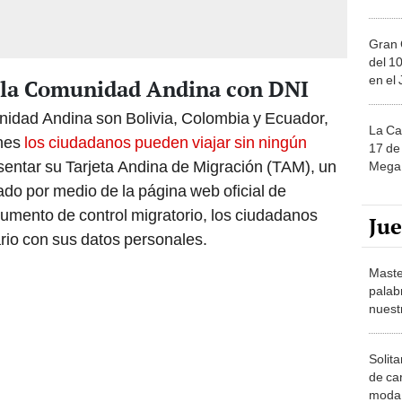
Gran 
del 10
en el
de la Comunidad Andina con DNI
nidad Andina son Bolivia, Colombia y Ecuador,
La Ca
ones
los ciudadanos pueden viajar sin ningún
17 de 
sentar su Tarjeta Andina de Migración (TAM), un
Mega 
do por medio de la página web oficial de
umento de control migratorio, los ciudadanos
Ju
rio con sus datos personales.
Maste
palab
nuest
Solita
de ca
moda.