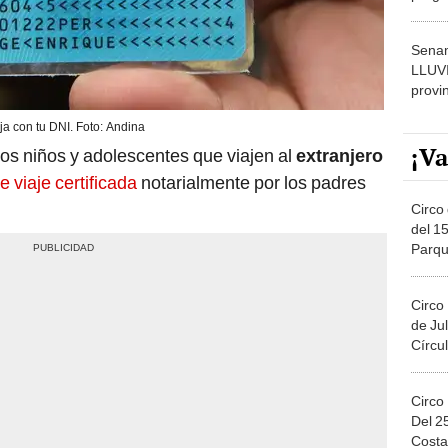
dónde
Senam
LLUV
provi
ja con tu DNI. Foto: Andina
¡Va
os niños y adolescentes que viajen al
extranjero
e viaje certificada
notarialmente por los padres
Circo 
del 15
Parqu
Migue
Circo
de Jul
Círcul
Circo
Del 2
Costa