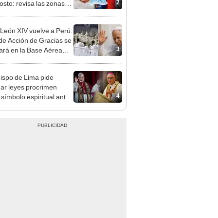
adas, según Sedapal
León XIV vuelve a Perú:
de Acción de Gracias se
3
zará en la Base Aérea
Palmas
ispo de Lima pide
ar leyes procrimen
4
símbolo espiritual ante
sita del papa León XIV