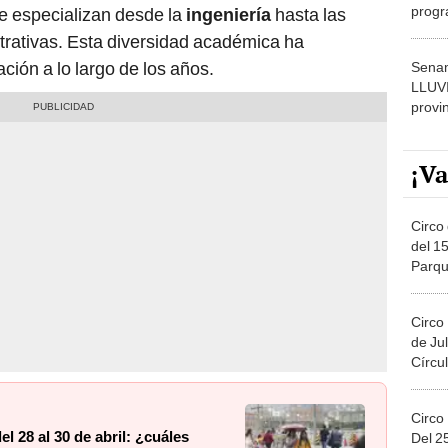
dónde
strativas. Esta diversidad académica ha
ción a lo largo de los años.
Senam
LLUV
provi
¡Va
Circo 
del 15
Parqu
Migue
Circo
de Jul
Círcul
Circo
l 28 al 30 de abril: ¿cuáles
Del 2
Costa