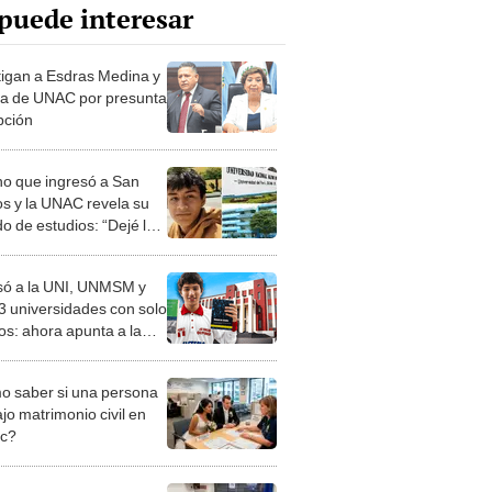
puede interesar
tigan a Esdras Medina y
ra de UNAC por presunta
pción
o que ingresó a San
s y la UNAC revela su
o de estudios: “Dejé la
or 3 semanas”
só a la UNI, UNMSM y
 3 universidades con solo
os: ahora apunta a la
 ya escribió 2 libros
 saber si una persona
jo matrimonio civil en
ec?
iones Regionales y