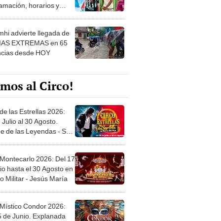
 ver
hi advierte llegada de
IAS EXTREMAS en 65
ncias desde HOY
mos al Circo!
de las Estrellas 2026:
 Julio al 30 Agosto.
e de las Leyendas - San
l
 Montecarlo 2026: Del 17
io hasta el 30 Agosto en
o Militar - Jesús María
 Místico Condor 2026:
5 de Junio. Explanada
 21