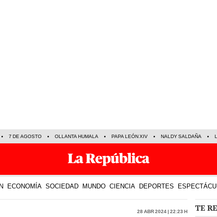
7 DE AGOSTO
OLLANTA HUMALA
PAPA LEÓN XIV
NALDY SALDAÑA
N
ECONOMÍA
SOCIEDAD
MUNDO
CIENCIA
DEPORTES
ESPECTÁCU
TE R
28 Abr 2024 | 22:23 h