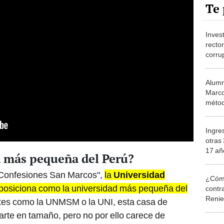
Te 
Inves
recto
corru
Alumn
Marco
métod
pre p
Ingre
otras
17 añ
d más pequeña del Perú?
NASA y
r "Confesiones San Marcos",
la
Universidad
¿Cómo
osiciona como la universidad más pequeña del
contra
Reni
tes como la UNMSM o la UNI, esta casa de
rte en tamaño, pero no por ello carece de
Elecc