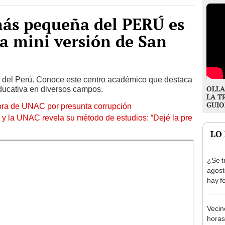
más pequeña del PERÚ es
la mini versión de San
 del Perú. Conoce este centro académico que destaca
OLLA
ducativa en diversos campos.
LA T
GUIO
tora de UNAC por presunta corrupción
y la UNAC revela su método de estudios: “Dejé la pre
LO
¿Se t
agost
hay fe
desca
Vecin
horas
de ag