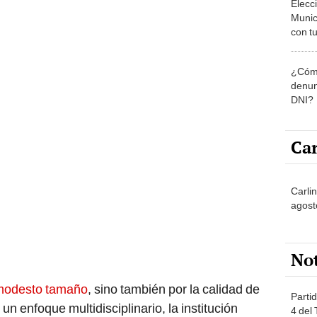
Munic
con tu
miemb
de oct
¿Cómo
la O
denun
DNI?
Car
Carli
agost
No
 modesto tamaño
, sino también por la calidad de
Partid
 enfoque multidisciplinario, la institución
4 del
progr
e especializan desde la
ingeniería
hasta las