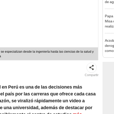
afect
Papa 
Misa 
reali
Las 
Arzob
derog
como 
se especializan desde la ingeniería hasta las ciencias de la salud y
la vi
a
Compartir
d en Perú es una de las decisiones más
el país por las carreras que ofrece cada casa
azón, se viralizó rápidamente un video a
ue una universidad, además de destacar por
osiblemente el centro de estudios
más