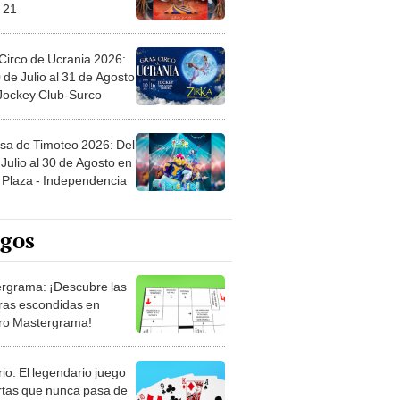
Circo de Ucrania 2026:
 de Julio al 31 de Agosto
 Jockey Club-Surco
sa de Timoteo 2026: Del
Julio al 30 de Agosto en
Plaza - Independencia
egos
rgrama: ¡Descubre las
ras escondidas en
ro Mastergrama!
rio: El legendario juego
rtas que nunca pasa de
 Organiza el mazo y