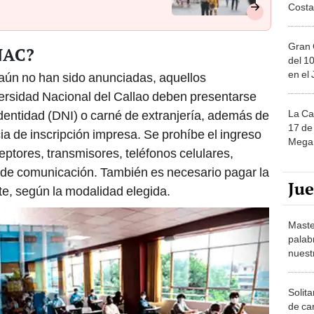
Gran 
NAC?
del 10
en el
aún no han sido anunciadas, aquellos
versidad Nacional del Callao deben presentarse
La Ca
entidad (DNI) o carné de extranjería, además de
17 de 
cia de inscripción impresa. Se prohíbe el ingreso
Mega 
eptores, transmisores, teléfonos celulares,
s de comunicación. También es necesario pagar la
Ju
te, según la modalidad elegida.
Maste
palab
nuest
Solita
de ca
moda.