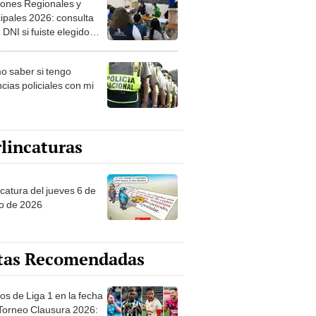
ipales 2026: consulta
 DNI si fuiste elegido
ro de mesa para este 4
ubre en el link oficial de
 saber si tengo
NPE
cias policiales con mi
lincaturas
ncatura del jueves 6 de
o de 2026
tas Recomendadas
os de Liga 1 en la fecha
 Torneo Clausura 2026:
amación, horarios y