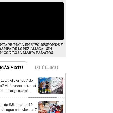
NTA HUMALA EN VIVO RESPONDE Y
RAMPA DE LÓPEZ ALIAGA | SIN
N CON ROSA MARÍA PALACIOS
 MÁS VISTO
LO ÚLTIMO
rabaja el viernes 7 de
o? El Peruano aclara si
1
riado largo tras el
nso del 6 de agosto
os de SJL estarán 10
 sin agua este viernes 7
2
osto: revisa las zonas