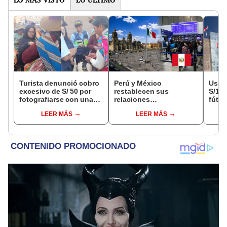
Turista denunció cobro
Perú y México
Usuar
excesivo de S/ 50 por
restablecen sus
S/14.
fotografiarse con una
relaciones
fútbo
alpaca en Cusco y
diplomáticas: ¿se
se ne
LEER MÁS
LEER MÁS
Serenazgo recuperó el
anulan los visados?
Indec
dinero
empr
19.0