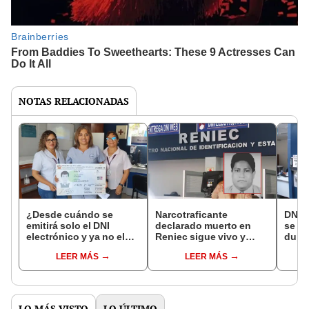
NOTAS RELACIONADAS
¿Desde cuándo se
Narcotraficante
DNI P
emitirá solo el DNI
declarado muerto en
se pa
electrónico y ya no el
Reniec sigue vivo y
dupl
azul ni amarillo?
opera desde Bolivia
LEER MÁS
LEER MÁS
LO MÁS VISTO
LO ÚLTIMO