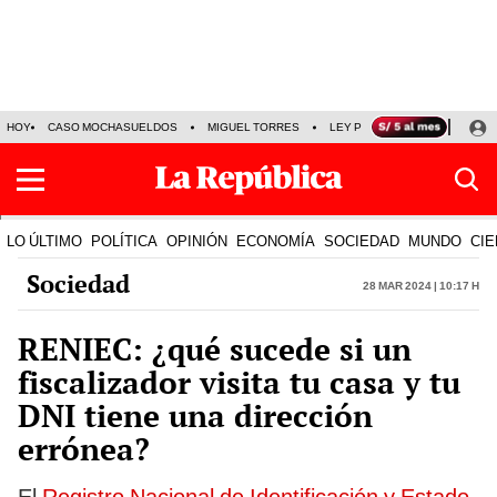
HOY
CASO MOCHASUELDOS
MIGUEL TORRES
LEY PULPÍN
PRECIO DEL
LO ÚLTIMO
POLÍTICA
OPINIÓN
ECONOMÍA
SOCIEDAD
MUNDO
CIE
Sociedad
28 Mar 2024 | 10:17 h
RENIEC: ¿qué sucede si un
fiscalizador visita tu casa y tu
DNI tiene una dirección
errónea?