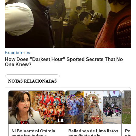
NOTAS RELACIONADAS
Ni Boluarte ni Otárola
Bailarines de Lima listos
Polic
serán invitados a
para fiesta de la
abort