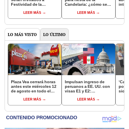
Festividad de la
Candelaria: ¿cómo se
inter
Candelaria, anunciaron
preparan para danzar a
viol
LEER MÁS
LEER MÁS
desde Puno
4.000 m. s. n. m.?
LO MÁS VISTO
LO ÚLTIMO
Plaza Vea cerrará horas
Impulsan ingreso de
‘Care
antes este miércoles 12
peruanos a EE. UU. con
por ‘
de agosto en todo el
visas E1 y E2:
sicar
Perú: tiendas atenderán
emprendedores y
captu
LEER MÁS
LEER MÁS
hasta las 7 p.m.
pymes serían los más
beneficiados