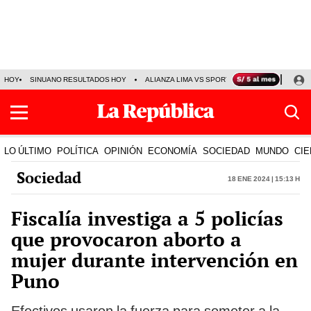
HOY
SINUANO RESULTADOS HOY
ALIANZA LIMA VS SPORT BOYS
JORGE MES
LO ÚLTIMO
POLÍTICA
OPINIÓN
ECONOMÍA
SOCIEDAD
MUNDO
CIE
Sociedad
18 Ene 2024 | 15:13 h
Fiscalía investiga a 5 policías
que provocaron aborto a
mujer durante intervención en
Puno