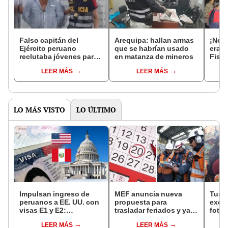
Falso capitán del
Arequipa: hallan armas
¡No e
Ejército peruano
que se habrían usado
eran 
reclutaba jóvenes para
en matanza de mineros
Fisca
minería ilegal en Loreto
inves
LEER MÁS
LEER MÁS
comu
LO MÁS VISTO
LO ÚLTIMO
Impulsan ingreso de
MEF anuncia nueva
Turis
peruanos a EE. UU. con
propuesta para
exces
visas E1 y E2:
trasladar feriados y ya
fotog
emprendedores y
no sería a los viernes:
alpa
LEER MÁS
LEER MÁS
pymes serían los más
“Lunes es mejor día”
seren