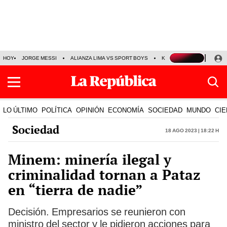
HOY
JORGE MESSI
ALIANZA LIMA VS SPORT BOYS
KENJI FUJIMORI
PRE
LO ÚLTIMO
POLÍTICA
OPINIÓN
ECONOMÍA
SOCIEDAD
MUNDO
CIE
Sociedad
18 Ago 2023 | 18:22 h
Minem: minería ilegal y
criminalidad tornan a Pataz
en “tierra de nadie”
Decisión. Empresarios se reunieron con
ministro del sector y le pidieron acciones para