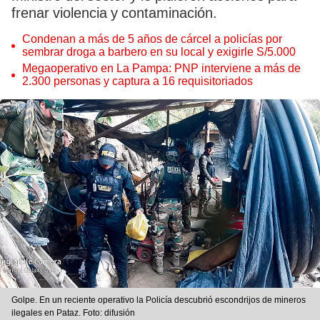
frenar violencia y contaminación.
Condenan a más de 5 años de cárcel a policías por
sembrar droga a barbero en su local y exigirle S/5.000
Megaoperativo en La Pampa: PNP interviene a más de
2.300 personas y captura a 16 requisitoriados
Golpe. En un reciente operativo la Policía descubrió escondrijos de mineros
ilegales en Pataz. Foto: difusión