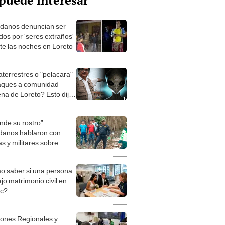
puede interesar
danos denuncian ser
dos por 'seres extraños'
te las noches en Loreto
aterrestres o "pelacara"
aques a comunidad
ena de Loreto? Esto dijo
ny Choy
nde su rostro”:
danos hablaron con
as y militares sobre
s extraños’ en Loreto
 saber si una persona
jo matrimonio civil en
ec?
iones Regionales y