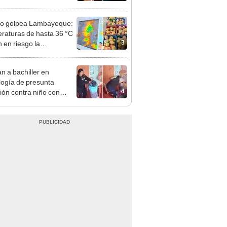
os Altos y La Cantuta
ño golpea Lambayeque:
raturas de hasta 36 °C
3
 en riesgo la
cción de mango y palta
n a bachiller en
logía de presunta
4
ión contra niño con
mo en Surco: cámaras
n el hecho