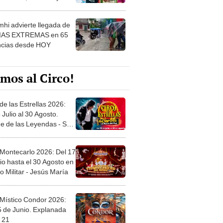
 ver
hi advierte llegada de
IAS EXTREMAS en 65
ncias desde HOY
mos al Circo!
de las Estrellas 2026:
 Julio al 30 Agosto.
e de las Leyendas - San
l
 Montecarlo 2026: Del 17
io hasta el 30 Agosto en
o Militar - Jesús María
 Místico Condor 2026:
5 de Junio. Explanada
 21