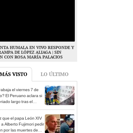
NTA HUMALA EN VIVO RESPONDE Y
RAMPA DE LÓPEZ ALIAGA | SIN
N CON ROSA MARÍA PALACIOS
 MÁS VISTO
LO ÚLTIMO
rabaja el viernes 7 de
o? El Peruano aclara si
1
riado largo tras el
nso del 6 de agosto
z que el papa León XIV
 a Alberto Fujimori pedir
2
n por las muertes de