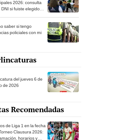
ipales 2026: consulta
 DNI si fuiste elegido
ro de mesa para este 4
ubre en el link oficial de
 saber si tengo
NPE
cias policiales con mi
lincaturas
ncatura del jueves 6 de
o de 2026
tas Recomendadas
os de Liga 1 en la fecha
 Torneo Clausura 2026:
amación, horarios y