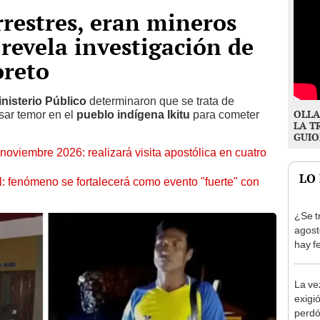
rrestres, eran mineros
a revela investigación de
reto
inisterio Público
determinaron que se trata
de
OLLA
sar temor en el
pueblo indígena Ikitu
para cometer
LA T
GUIO
oviembre 2026: realizará visita apostólica en cuatro
LO
: fenómeno se fortalecerá como evento "fuerte" con
¿Se t
agost
hay fe
desca
La ve
exigió
perdó