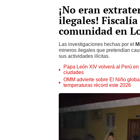
¡No eran extrate
ilegales! Fiscalí
comunidad en Lo
Las investigaciones hechas por el
M
mineros ilegales que pretendían cau
sus actividades ilícitas.
Papa León XIV volverá al Perú en n
ciudades
OMM advierte sobre El Niño global
temperaturas récord este 2026