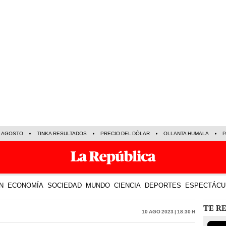
E AGOSTO
TINKA RESULTADOS
PRECIO DEL DÓLAR
OLLANTA HUMALA
P
N
ECONOMÍA
SOCIEDAD
MUNDO
CIENCIA
DEPORTES
ESPECTÁCU
TE R
10 Ago 2023 | 18:30 h