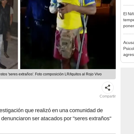
Barri
El Ni
tempe
ponen
produ
Acusa
Psico
agres
autis
capta
tos 'seres extraños'. Foto composición LR/Iquitos al Rojo Vivo
Compartir
vestigación que realizó en una comunidad de
s denunciaron ser atacados por "seres extraños"