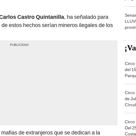
dónde
Senam
 Carlos Castro Quintanilla
, ha señalado para
LLUV
de estos hechos serían mineros ilegales de los
provi
¡Va
Circo 
del 15
Parqu
Migue
Circo
de Jul
Círcul
Circo
Del 2
mafias de extranjeros que se dedican a la
Costa