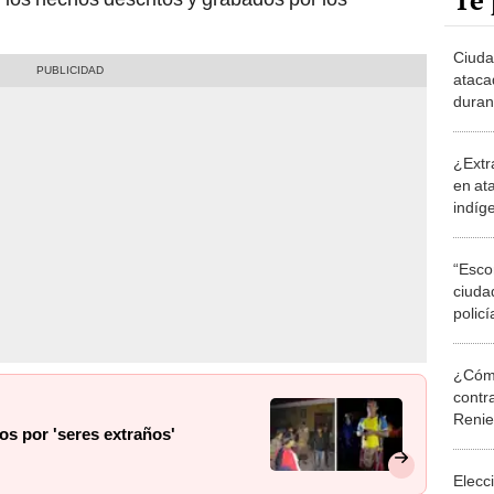
Te 
Ciuda
ataca
duran
¿Extr
en at
indíg
Antho
“Esco
ciuda
policí
‘sere
¿Cómo
contra
Reni
s por 'seres extraños'
Elecc