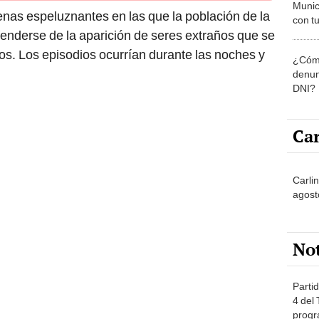
Munic
nas espeluznantes en las que la población de la
con tu
fenderse de la aparición de seres extraños que se
miemb
de oct
. Los episodios ocurrían durante las noches y
¿Cómo
la O
denun
DNI?
Car
Carli
agost
No
Partid
4 del
progr