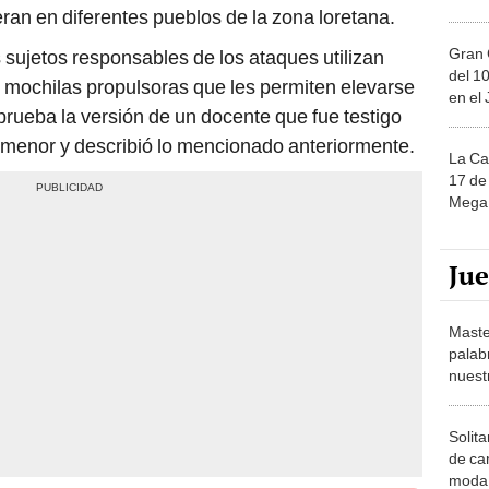
eran en diferentes pueblos de la zona loretana.
Gran 
sujetos responsables de los ataques utilizan
del 10
 mochilas propulsoras que les permiten elevarse
en el
prueba la versión de un docente que fue testigo
 menor y describió lo mencionado anteriormente.
La Ca
17 de 
Mega 
Ju
Maste
palab
nuest
Solita
de ca
moda.