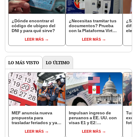
¿Dónde encontrar el
¿Necesitas tramitar tus
¿Sab
código de ubigeo del
documentos? Prueba
difer
DNI y para qué sirve?
con la Plataforma Virtual
elect
Multiservicios
norm
LEER MÁS
LEER MÁS
LO MÁS VISTO
LO ÚLTIMO
MEF anuncia nueva
Impulsan ingreso de
Turis
propuesta para
peruanos a EE. UU. con
exces
trasladar feriados y ya
visas E1 y E2:
fotog
no sería a los viernes:
emprendedores y
alpa
LEER MÁS
LEER MÁS
“Lunes es mejor día”
pymes serían los más
seren