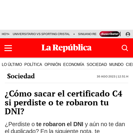
HOY
UNIVERSITARIO VS SPORTING CRISTAL
SINUANO RESULTADOS HOY
CA
LO ÚLTIMO
POLÍTICA
OPINIÓN
ECONOMÍA
SOCIEDAD
MUNDO
CIE
Sociedad
30 Ago 2023 | 12:51 h
¿Cómo sacar el certificado C4
si perdiste o te robaron tu
DNI?
¿Perdiste o
te robaron el DNI
y aún no te dan
el duplicado? En la siguiente nota, te