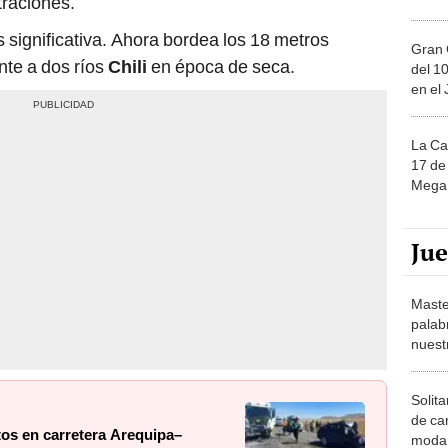
traciones.
significativa. Ahora bordea los 18 metros
Gran 
nte a dos ríos
Chili
en época de seca.
del 10
en el
La Ca
17 de 
Mega 
Ju
Maste
palab
nuest
Solita
de ca
tos en carretera Arequipa–
moda.