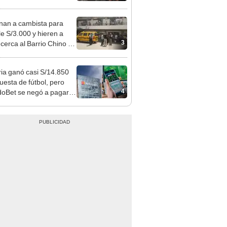
agua: PNP revela
aje
nan a cambista para
le S/3.000 y hieren a
3
 cerca al Barrio Chino en
 Cercado
ia ganó casi S/14.850
uesta de fútbol, pero
4
oBet se negó a pagar:
opi multó a la empresa
ás de S/ 19.000