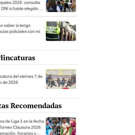
ipales 2026: consulta
 DNI si fuiste elegido
ro de mesa para este 4
ubre en el link oficial de
 saber si tengo
NPE
cias policiales con mi
lincaturas
catura del viernes 7 de
o de 2026
tas Recomendadas
os de Liga 1 en la fecha
 Torneo Clausura 2026:
amación, horarios y