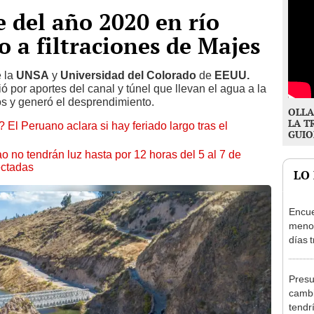
 del año 2020 en río
o a filtraciones de Majes
e la
UNSA
y
Universidad del Colorado
de
EEUU.
ó por aportes del canal y túnel que llevan el agua a la
os y generó el desprendimiento.
OLLA
LA T
 El Peruano aclara si hay feriado largo tras el
GUIO
ao no tendrán luz hasta por 12 horas del 5 al 7 de
ectadas
LO
Encue
menor
días 
sujet
PNP b
Presu
cambi
tendr