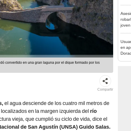
de Ar
marc
Asesi
robar
joven
Lima
Usuar
en ap
Dorad
Indec
edó convertido en una gran laguna por el dique formado por los
con m
Compartir
s,
el agua desciende de los cuatro mil metros de
s localizados en la margen izquierda del
río
tura vieja, que cumplió su ciclo de vida, dice el
 Nacional de San Agustín (UNSA) Guido Salas.