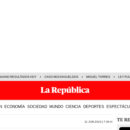
NUANO RESULTADOS HOY
CASO MOCHASUELDOS
MIGUEL TORRES
LEY PU
N
ECONOMÍA
SOCIEDAD
MUNDO
CIENCIA
DEPORTES
ESPECTÁCU
TE R
11 Jun 2023 | 7:06 h