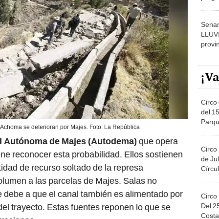
dónde
Senam
LLUV
provi
¡Va
Circo 
del 15
Parqu
 Achoma se deterioran por Majes. Foto: La República
Migue
d Autónoma de Majes (Autodema)
que opera
Circo
ene reconocer esta probabilidad. Ellos sostienen
de Jul
ntidad de recurso soltado de la represa
Círcul
olumen a las parcelas de Majes. Salas no
se debe a que el canal también es alimentado por
Circo
Del 2
del trayecto. Estas fuentes reponen lo que se
Costa