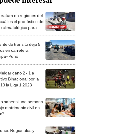
puede interesar
ratura en regiones del
cuál es el pronóstico del
o climatológico para
Esto dice Senamhi
nte de tránsito deja 5
os en carretera
uipa–Puno
elgar ganó 2 - 1 a
tivo Binacional por la
 19 la Liga 1 2023
 saber si una persona
jo matrimonio civil en
ec?
iones Regionales y