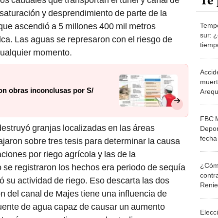
Te 
saturación y desprendimiento de parte de la
que ascendió a 5 millones 400 mil metros
Tempe
sur: ¿
lca. Las aguas se represaron con el riesgo de
tiemp
 cualquier momento.
HOY? 
Accide
muert
on obras inconclusas por S/
Areq
FBC M
estruyó granjas localizadas en las áreas
Depor
fecha
jaron sobre tres tesis para determinar la causa
aciones por riego agrícola y las de la
¿Cómo
 se registraron los hechos era periodo de sequía
contra
ó su actividad de riego. Eso descarta las dos
Reni
ón del canal de Majes tiene una influencia de
 fuente de agua capaz de causar un aumento
Elecc