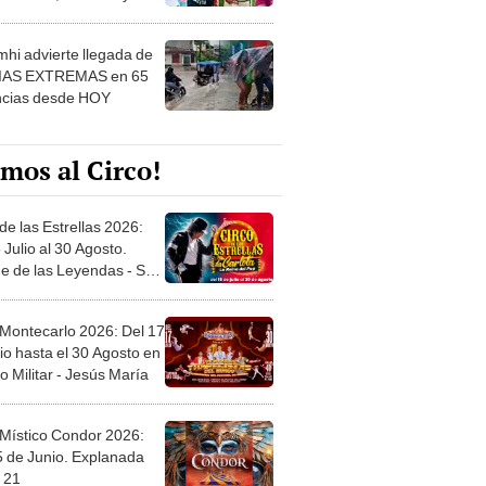
 ver
hi advierte llegada de
IAS EXTREMAS en 65
ncias desde HOY
mos al Circo!
de las Estrellas 2026:
 Julio al 30 Agosto.
e de las Leyendas - San
l
 Montecarlo 2026: Del 17
io hasta el 30 Agosto en
o Militar - Jesús María
 Místico Condor 2026:
5 de Junio. Explanada
 21