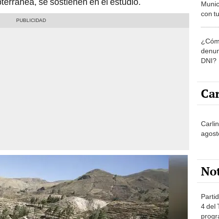
bterránea, se sostienen en el estudio.
Munic
con tu
miemb
de oct
¿Cómo
la O
denun
DNI?
Car
Carlin
agost
No
Partid
4 del
progr