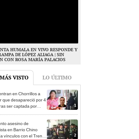
NTA HUMALA EN VIVO RESPONDE Y
RAMPA DE LÓPEZ ALIAGA | SIN
N CON ROSA MARÍA PALACIOS
 MÁS VISTO
LO ÚLTIMO
ntran en Chorrillos a
 que desapareció por 4
1
tras ser captada por
o que conoció en Roblox:
usca al implicado
nto asesino de
sta en Barrio Chino
2
ía vínculos con el Tren