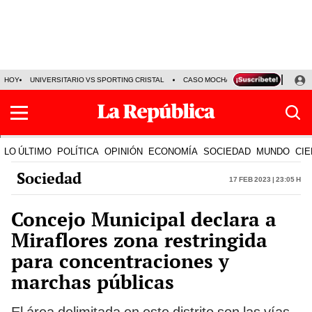
HOY
UNIVERSITARIO VS SPORTING CRISTAL
CASO MOCHASUELDOS
MIGUEL
LO ÚLTIMO
POLÍTICA
OPINIÓN
ECONOMÍA
SOCIEDAD
MUNDO
CIE
Sociedad
17 Feb 2023 | 23:05 h
Concejo Municipal declara a
Miraflores zona restringida
para concentraciones y
marchas públicas