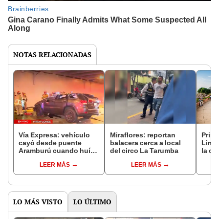
NOTAS RELACIONADAS
Vía Expresa: vehículo
Miraflores: reportan
Prime
cayó desde puente
balacera cerca a local
Lima:
Aramburú cuando huía
del circo La Tarumba
la ob
de la Policía en San
malec
LEER MÁS
LEER MÁS
Isidro
Verd
LO MÁS VISTO
LO ÚLTIMO