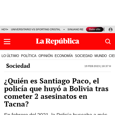
HOY
UNIVERSITARIO VS SPORTING CRISTAL
SINUANO RESULTADOS HOY
CA
LO ÚLTIMO
POLÍTICA
OPINIÓN
ECONOMÍA
SOCIEDAD
MUNDO
CIE
Sociedad
19 Feb 2023 | 18:37 h
¿Quién es Santiago Paco, el
policía que huyó a Bolivia tras
cometer 2 asesinatos en
Tacna?