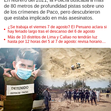
En febrero del 2021, la Policía buscaba a más
de 80 metros de profundidad pistas sobre uno
de los crímenes de Paco, pero descubrieron
que estaba implicado en más asesinatos.
¿Se trabaja el viernes 7 de agosto? El Peruano aclara si
hay feriado largo tras el descanso del 6 de agosto
Más de 10 distritos de Lima y Callao no tendrán luz
hasta por 12 horas del 5 al 7 de agosto: revisa horarios y
zonas afectadas