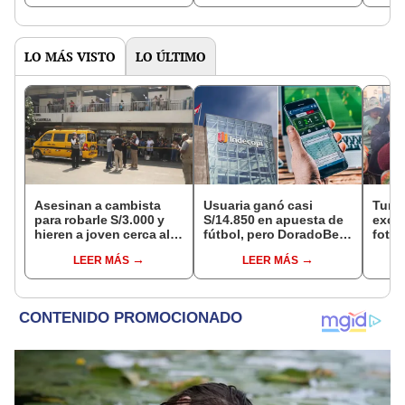
octubre en el link oficial
de la ONPE
LO MÁS VISTO
LO ÚLTIMO
Asesinan a cambista
Usuaria ganó casi
Turis
para robarle S/3.000 y
S/14.850 en apuesta de
exces
hieren a joven cerca al
fútbol, pero DoradoBet
fotog
Barrio Chino en Lima
se negó a pagar:
alpa
LEER MÁS
LEER MÁS
Cercado
Indecopi multó a la
seren
empresa con más de S/
dine
19.000