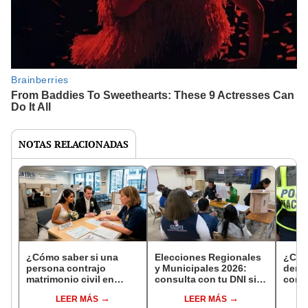
NOTAS RELACIONADAS
¿Cómo saber si una
Elecciones Regionales
¿Cóm
persona contrajo
y Municipales 2026:
denun
matrimonio civil en
consulta con tu DNI si
con 
Reniec?
fuiste elegido miembro
LEER MÁS
LEER MÁS
de mesa para este 4 de