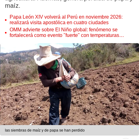
maíz.
Papa León XIV volverá al Perú en noviembre 2026:
realizará visita apostólica en cuatro ciudades
OMM advierte sobre El Niño global: fenómeno se
fortalecerá como evento "fuerte" con temperaturas
récord este 2026
las siembras de maíz y de papa se han perdido