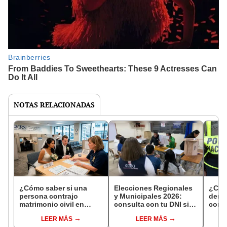
NOTAS RELACIONADAS
¿Cómo saber si una
Elecciones Regionales
¿Cóm
persona contrajo
y Municipales 2026:
denun
matrimonio civil en
consulta con tu DNI si
con 
Reniec?
fuiste elegido miembro
LEER MÁS
LEER MÁS
de mesa para este 4 de