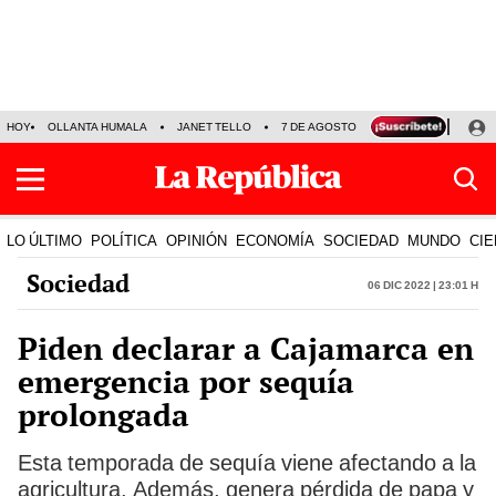
HOY
OLLANTA HUMALA
JANET TELLO
7 DE AGOSTO
TINKA RESULTADOS
LO ÚLTIMO
POLÍTICA
OPINIÓN
ECONOMÍA
SOCIEDAD
MUNDO
CIE
Sociedad
06 Dic 2022 | 23:01 h
Piden declarar a Cajamarca en
emergencia por sequía
prolongada
Esta temporada de sequía viene afectando a la
agricultura. Además, genera pérdida de papa y