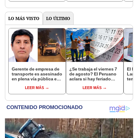
octubre en el link oficial
de la ONPE
LO MÁS VISTO
LO ÚLTIMO
Gerente de empresa de
¿Se trabaja el viernes 7
El Ni
transporte es asesinado
de agosto? El Peruano
Lamb
en plena vía pública en
aclara si hay feriado
tempe
Los Olivos: su esposa
largo tras el descanso
36 °C
LEER MÁS
LEER MÁS
sobrevivió al ataque
del 6 de agosto
prod
palta